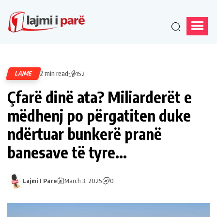
2 min read
LAJME
152
Çfarë dinë ata? Miliarderët e
mëdhenj po përgatiten duke
ndërtuar bunkerë pranë
banesave të tyre…
Lajmi I Pare
March 3, 2025
0