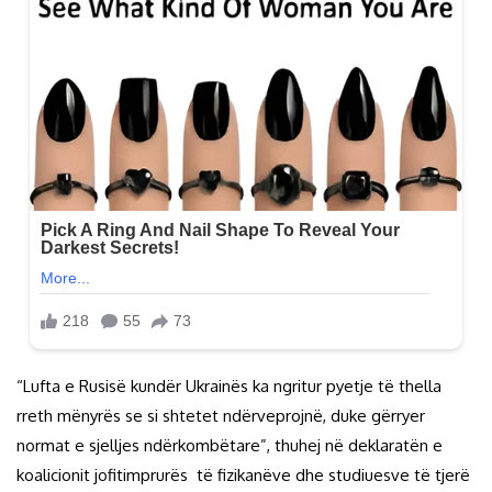
“Lufta e Rusisë kundër Ukrainës ka ngritur pyetje të thella
rreth mënyrës se si shtetet ndërveprojnë, duke gërryer
normat e sjelljes ndërkombëtare”, thuhej në deklaratën e
koalicionit jofitimprurës të fizikanëve dhe studiuesve të tjerë