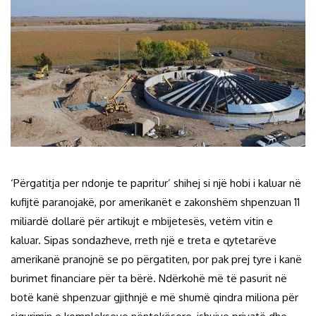
‘Përgatitja per ndonje te papritur’ shihej si një hobi i kaluar në
kufijtë paranojakë, por amerikanët e zakonshëm shpenzuan 11
miliardë dollarë për artikujt e mbijetesës, vetëm vitin e
kaluar. Sipas sondazheve, rreth një e treta e qytetarëve
amerikanë pranojnë se po përgatiten, por pak prej tyre i kanë
burimet financiare për ta bërë. Ndërkohë më të pasurit në
botë kanë shpenzuar gjithnjë e më shumë qindra miliona për