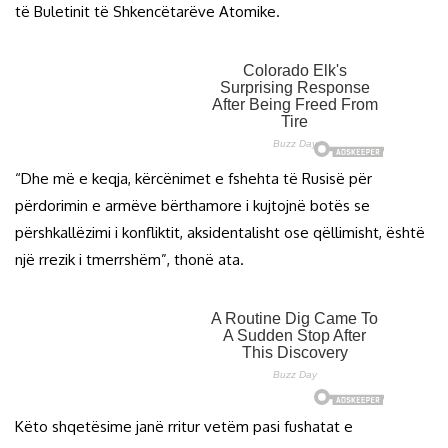
të Buletinit të Shkencëtarëve Atomike.
“Dhe më e keqja, kërcënimet e fshehta të Rusisë për
përdorimin e armëve bërthamore i kujtojnë botës se
përshkallëzimi i konfliktit, aksidentalisht ose qëllimisht, është
një rrezik i tmerrshëm”, thonë ata.
Këto shqetësime janë rritur vetëm pasi fushatat e