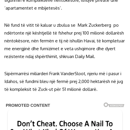
sigurimin e komplekseve nëntokësore, ishujve privatë dhe
‘apartamentet e mbijetesës’.
Në fund të vitit të kaluar u zbulua se Mark Zuckerberg po
ndërtonte një kështjellë të fshehur prej 100 milionë dollarësh
nëntokësore, nën fermën e tij në ishullin Havai, të kompletuar
me energjinë dhe furnizimet e veta ushqimore dhe dyert
rezistente ndaj shpërthimit, shkruan Daily Mail.
Sipërmarrësi miliarderi Frank VanderSloot, njeriu më i pasur i
Idahos, së fundmi bleu një fermë prej 2,000 hektarësh në jug
të kompleksit të Zuck-ut për 51 milionë dollarë.