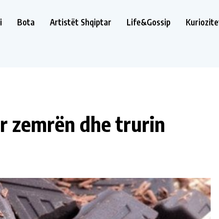
i
Bota
Artistët Shqiptar
Life&Gossip
Kuriozite
për zemrën dhe trurin