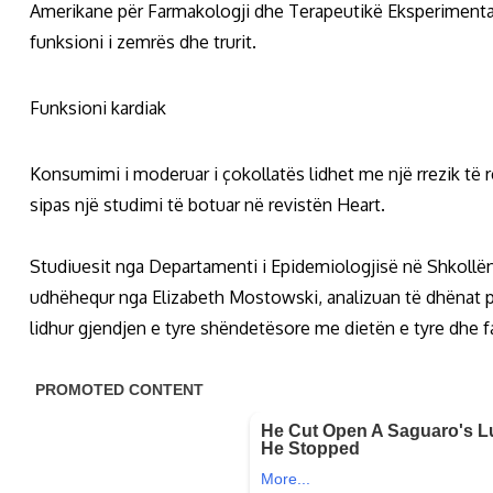
Amerikane për Farmakologji dhe Terapeutikë Eksperimental
funksioni i zemrës dhe trurit.
Funksioni kardiak
Konsumimi i moderuar i çokollatës lidhet me një rrezik të r
sipas një studimi të botuar në revistën Heart.
Studiuesit nga Departamenti i Epidemiologjisë në Shkollën e
udhëhequr nga Elizabeth Mostowski, analizuan të dhënat p
lidhur gjendjen e tyre shëndetësore me dietën e tyre dhe fa