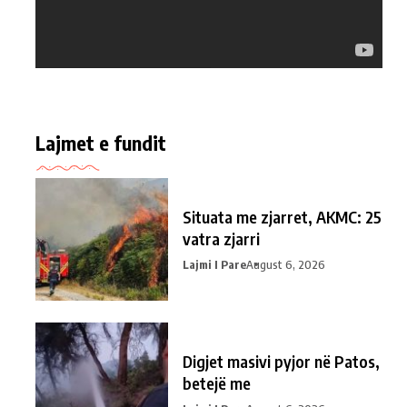
Lajmet e fundit
Situata me zjarret, AKMC: 25
vatra zjarri
Lajmi I Pare
August 6, 2026
Digjet masivi pyjor në Patos,
betejë me