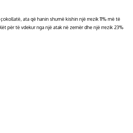
 çokollatë, ata që hanin shumë kishin një rrezik 11% më të
lët për të vdekur nga një atak në zemër dhe një rrezik 23%