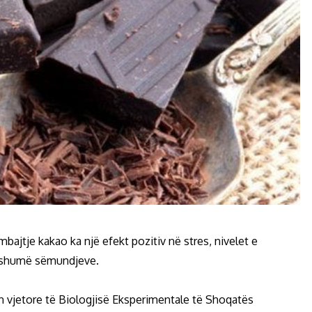
jtje kakao ka një efekt pozitiv në stres, nivelet e
r shumë sëmundjeve.
n vjetore të Biologjisë Eksperimentale të Shoqatës