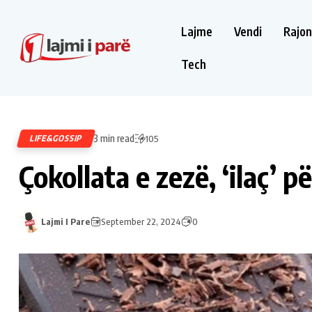
Lajme
Vendi
Rajon
Tech
3 min read
LIFE&GOSSIP
105
Çokollata e zezë, ‘ilaç’ 
Lajmi I Pare
September 22, 2024
0