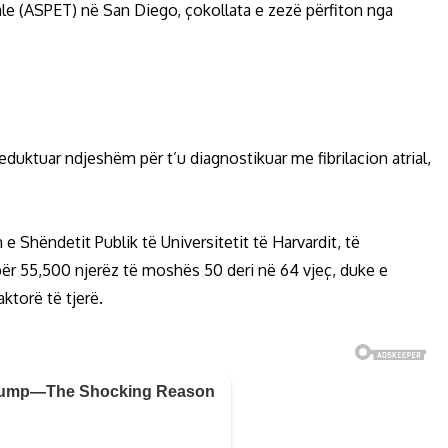
e (ASPET) në San Diego, çokollata e zezë përfiton nga
eduktuar ndjeshëm për t’u diagnostikuar me fibrilacion atrial,
 Shëndetit Publik të Universitetit të Harvardit, të
ër 55,500 njerëz të moshës 50 deri në 64 vjeç, duke e
ktorë të tjerë.