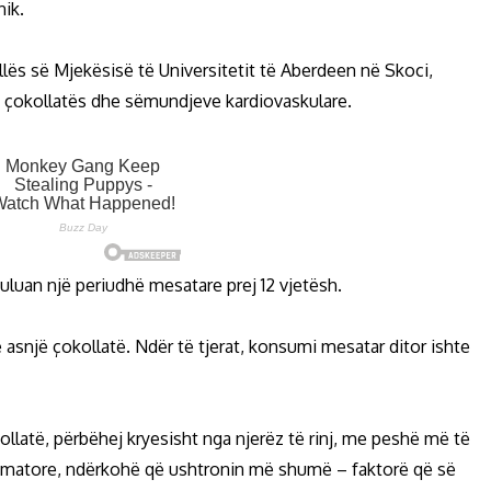
nik.
lës së Mjekësisë të Universitetit të Aberdeen në Skoci,
s çokollatës dhe sëmundjeve kardiovaskulare.
luan një periudhë mesatare prej 12 vjetësh.
asnjë çokollatë. Ndër të tjerat, konsumi mesatar ditor ishte
kollatë, përbëhej kryesisht nga njerëz të rinj, me peshë më të
flamatore, ndërkohë që ushtronin më shumë – faktorë që së