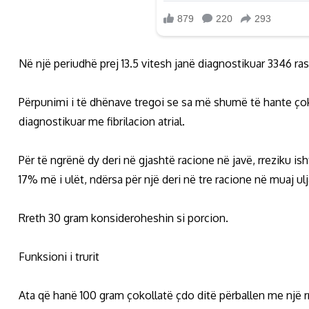
Në një periudhë prej 13.5 vitesh janë diagnostikuar 3346 ras
Përpunimi i të dhënave tregoi se sa më shumë të hante çokol
diagnostikuar me fibrilacion atrial.
Për të ngrënë dy deri në gjashtë racione në javë, rreziku is
17% më i ulët, ndërsa për një deri në tre racione në muaj ulj
Rreth 30 gram konsideroheshin si porcion.
Funksioni i trurit
Ata që hanë 100 gram çokollatë çdo ditë përballen me një r