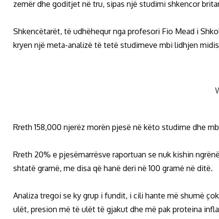
zemër dhe goditjet në tru, sipas një studimi shkencor brita
Shkencëtarët, të udhëhequr nga profesori Fio Mead i Shkol
kryen një meta-analizë të tetë studimeve mbi lidhjen midi
Rreth 158,000 njerëz morën pjesë në këto studime dhe mbu
Rreth 20% e pjesëmarrësve raportuan se nuk kishin ngrënë 
shtatë gramë, me disa që hanë deri në 100 gramë në ditë.
Analiza tregoi se ky grup i fundit, i cili hante më shumë ço
ulët, presion më të ulët të gjakut dhe më pak proteina in