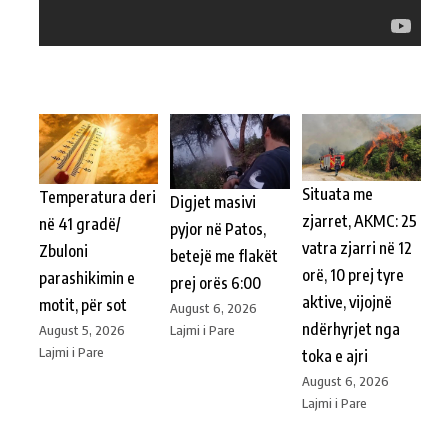
Situata me
Temperatura deri
Digjet masivi
zjarret, AKMC: 25
në 41 gradë/
pyjor në Patos,
vatra zjarri në 12
Zbuloni
betejë me flakët
orë, 10 prej tyre
parashikimin e
prej orës 6:00
aktive, vijojnë
motit, për sot
August 6, 2026
ndërhyrjet nga
Lajmi i Pare
August 5, 2026
Lajmi i Pare
toka e ajri
August 6, 2026
Lajmi i Pare