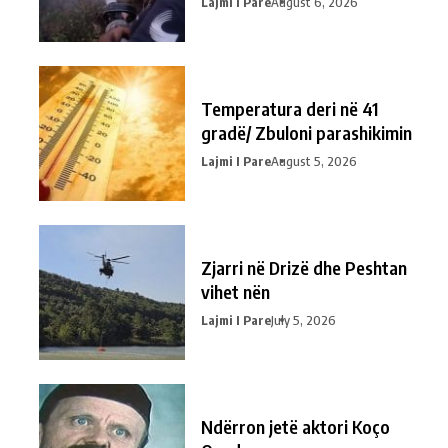
Lajmi I Pare
August 6, 2026
Temperatura deri në 41
gradë/ Zbuloni parashikimin
Lajmi I Pare
August 5, 2026
Zjarri në Drizë dhe Peshtan
vihet nën
Lajmi I Pare
July 5, 2026
Ndërron jetë aktori Koço