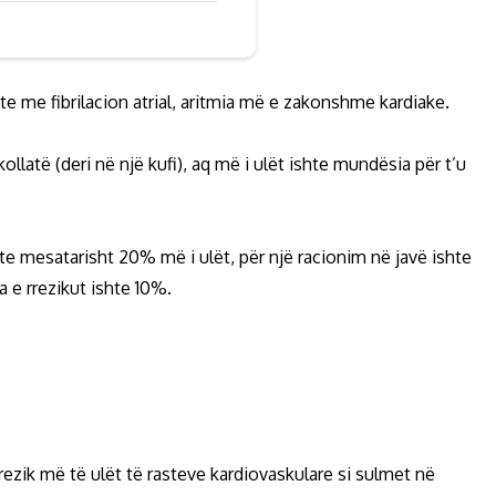
te me fibrilacion atrial, aritmia më e zakonshme kardiake.
latë (deri në një kufi), aq më i ulët ishte mundësia për t’u
hte mesatarisht 20% më i ulët, për një racionim në javë ishte
a e rrezikut ishte 10%.
rezik më të ulët të rasteve kardiovaskulare si sulmet në