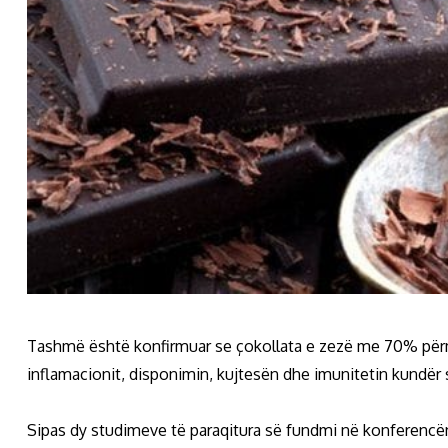
Tashmë është konfirmuar se çokollata e zezë me 70% përmba
inflamacionit, disponimin, kujtesën dhe imunitetin kundë
Sipas dy studimeve të paraqitura së fundmi në konferencë