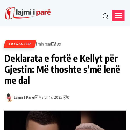
1 min read
LIFE&GOSSIP
89
Deklarata e fortë e Kellyt për
Gjestin: Më thoshte s’më lenë
me dal
Lajmi I Pare
March 17, 2025
0