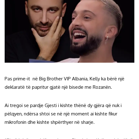
Pas prime-it në Big Brother VIP Albania, Kelly ka bërë një
deklaratë të papritur gjatë një bisede me Rozanën.
Ai tregoi se pardje Gjesti i kishte thënë dy gjëra që nuk i
pëlqyen, ndërsa shtoi se në një moment ai kishte fikur
mikrofonin dhe kishte shpërthyer në sharje.