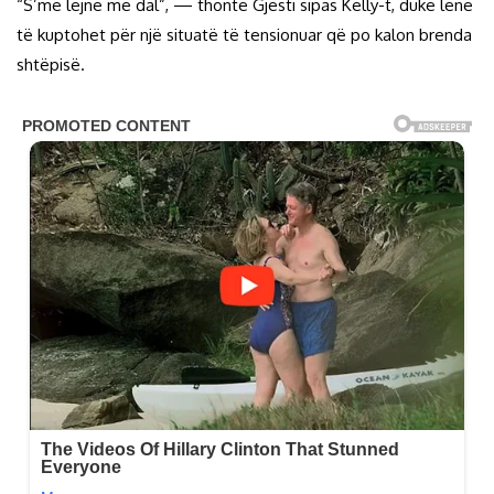
“S’më lejnë me dal”, — thonte Gjesti sipas Kelly-t, duke lënë
të kuptohet për një situatë të tensionuar që po kalon brenda
shtëpisë.