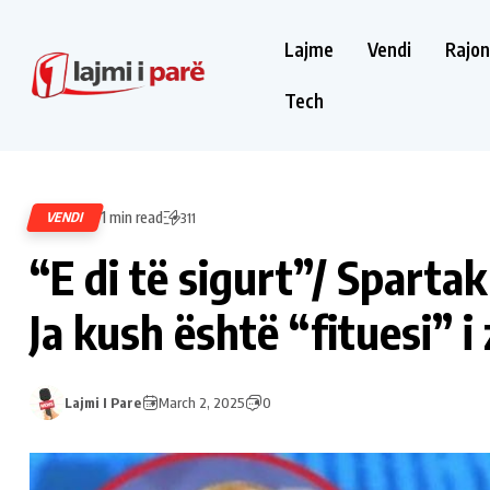
Lajme
Vendi
Rajon
Tech
1 min read
VENDI
311
“E di të sigurt”/ Sparta
Ja kush është “fituesi” i
Lajmi I Pare
March 2, 2025
0