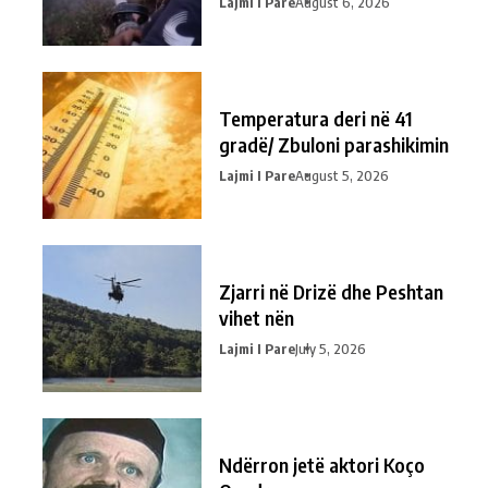
Lajmi I Pare
August 6, 2026
Temperatura deri në 41
gradë/ Zbuloni parashikimin
Lajmi I Pare
August 5, 2026
Zjarri në Drizë dhe Peshtan
vihet nën
Lajmi I Pare
July 5, 2026
Ndërron jetë aktori Koço