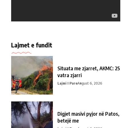
Lajmet e fundit
Situata me zjarret, AKMC: 25
vatra zjarri
Lajmi I Pare
August 6, 2026
Digjet masivi pyjor në Patos,
betejë me