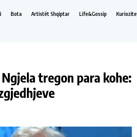
i
Bota
Artistët Shqiptar
Life&Gossip
Kuriozite
k Ngjela tregon para kohe:
 zgjedhjeve