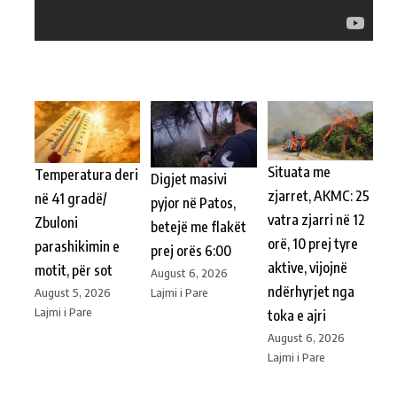
Situata me
Temperatura deri
Digjet masivi
zjarret, AKMC: 25
në 41 gradë/
pyjor në Patos,
vatra zjarri në 12
Zbuloni
betejë me flakët
orë, 10 prej tyre
parashikimin e
prej orës 6:00
aktive, vijojnë
motit, për sot
August 6, 2026
ndërhyrjet nga
Lajmi i Pare
August 5, 2026
Lajmi i Pare
toka e ajri
August 6, 2026
Lajmi i Pare