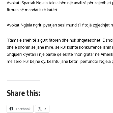
Avokati Spartak Ngjela teksa bën një analizë për zgjedhjet 
fitores sē mandatit të katërt.
Avokat Ngjela ngriti pyetjen sesi mund t’i fitojë zgjedhjet n
”Rama e sheh të sigurt fitoren dhe nuk shqetësohet. E sho
dhe e shohin se janë mirë, se kur kishte konkurrencë ishin
Shqipëri kryetari i një partie që është “non grata” në Amer
me zero, kur bëjnë dy, kështu janë këta”, përfundoi Ngjela 
Share this:
Facebook
X