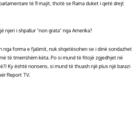
parlamentare të 11 majit, thotë se Rama duket i qetë drejt
jë njeri i shpallur “non grata” nga Amerika?
h nga forma e fjalimit, nuk shqetësohen se i dinë sondazhet
 më të tmerrshëm këta. Po si mund të fitojë zgjedhjet në
ikë?! Ky është nonsens, si mund të thuash një plus një barazi
për Report TV.