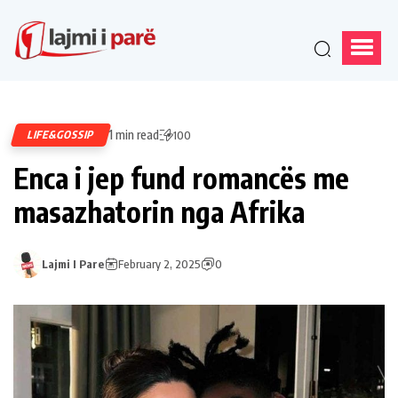
1 min read
LIFE&GOSSIP
100
Enca i jep fund romancës me
masazhatorin nga Afrika
Lajmi I Pare
February 2, 2025
0