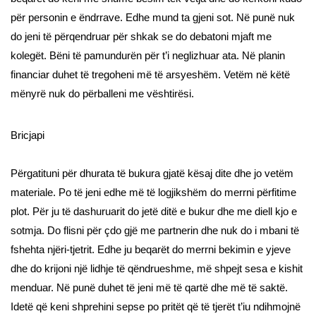
për personin e ëndrrave. Edhe mund ta gjeni sot. Në punë nuk
do jeni të përqendruar për shkak se do debatoni mjaft me
kolegët. Bëni të pamundurën për t’i neglizhuar ata. Në planin
financiar duhet të tregoheni më të arsyeshëm. Vetëm në këtë
mënyrë nuk do përballeni me vështirësi.
Bricjapi
Përgatituni për dhurata të bukura gjatë kësaj dite dhe jo vetëm
materiale. Po të jeni edhe më të logjikshëm do merrni përfitime
plot. Për ju të dashuruarit do jetë ditë e bukur dhe me diell kjo e
sotmja. Do flisni për çdo gjë me partnerin dhe nuk do i mbani të
fshehta njëri-tjetrit. Edhe ju beqarët do merrni bekimin e yjeve
dhe do krijoni një lidhje të qëndrueshme, më shpejt sesa e kishit
menduar. Në punë duhet të jeni më të qartë dhe më të saktë.
Idetë që keni shprehini sepse po pritët që të tjerët t’iu ndihmojnë