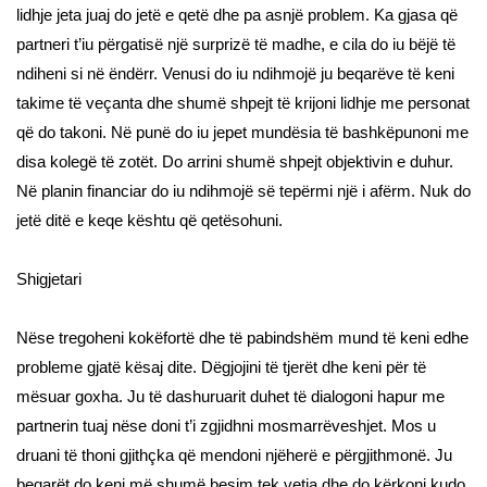
lidhje jeta juaj do jetë e qetë dhe pa asnjë problem. Ka gjasa që
partneri t’iu përgatisë një surprizë të madhe, e cila do iu bëjë të
ndiheni si në ëndërr. Venusi do iu ndihmojë ju beqarëve të keni
takime të veçanta dhe shumë shpejt të krijoni lidhje me personat
që do takoni. Në punë do iu jepet mundësia të bashkëpunoni me
disa kolegë të zotët. Do arrini shumë shpejt objektivin e duhur.
Në planin financiar do iu ndihmojë së tepërmi një i afërm. Nuk do
jetë ditë e keqe kështu që qetësohuni.
Shigjetari
Nëse tregoheni kokëfortë dhe të pabindshëm mund të keni edhe
probleme gjatë kësaj dite. Dëgjojini të tjerët dhe keni për të
mësuar goxha. Ju të dashuruarit duhet të dialogoni hapur me
partnerin tuaj nëse doni t’i zgjidhni mosmarrëveshjet. Mos u
druani të thoni gjithçka që mendoni njëherë e përgjithmonë. Ju
beqarët do keni më shumë besim tek vetja dhe do kërkoni kudo