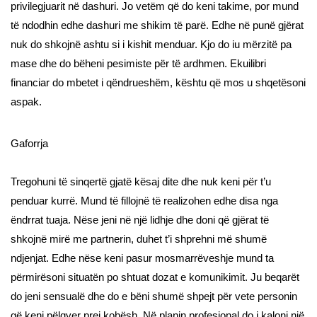
privilegjuarit në dashuri. Jo vetëm që do keni takime, por mund
të ndodhin edhe dashuri me shikim të parë. Edhe në punë gjërat
nuk do shkojnë ashtu si i kishit menduar. Kjo do iu mërzitë pa
mase dhe do bëheni pesimiste për të ardhmen. Ekuilibri
financiar do mbetet i qëndrueshëm, kështu që mos u shqetësoni
aspak.
Gaforrja
Tregohuni të sinqertë gjatë kësaj dite dhe nuk keni për t’u
penduar kurrë. Mund të fillojnë të realizohen edhe disa nga
ëndrrat tuaja. Nëse jeni në një lidhje dhe doni që gjërat të
shkojnë mirë me partnerin, duhet t’i shprehni më shumë
ndjenjat. Edhe nëse keni pasur mosmarrëveshje mund ta
përmirësoni situatën po shtuat dozat e komunikimit. Ju beqarët
do jeni sensualë dhe do e bëni shumë shpejt për vete personin
që keni pëlqyer prej kohësh. Në planin profesional do i kaloni një