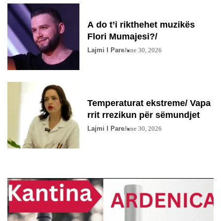
A do t’i rikthehet muzikës
Flori Mumajesi?/
Lajmi I Pare
June 30, 2026
Temperaturat ekstreme/ Vapa
rrit rrezikun për sëmundjet
Lajmi I Pare
June 30, 2026