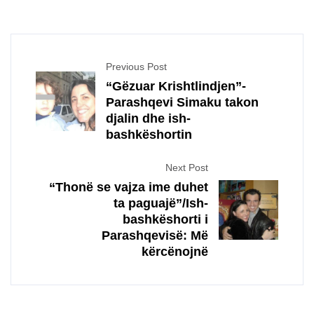
Previous Post
“Gëzuar Krishtlindjen”-
Parashqevi Simaku takon
djalin dhe ish-
bashkëshortin
Next Post
“Thonë se vajza ime duhet
ta paguajë”/Ish-
bashkëshorti i
Parashqevisë: Më
kërcënojnë