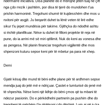
ndërmarrë iniciativa. Disa planetë do e mbrojnë jetën tuaj në çift
nga çdo rrezik i jashtëm, por disa të tjerë do mundohen t’ua
prishin harmoninë. Tregohuni shumë të kujdesshëm dhe mos u
nxitoni për asgjë. Ju beqarët duhet ta lënë veten të lirë edhe
sikur t’iu jepet mundësia për takime. Gjithçka do ndodhë ashtu
si është planifikuar. Nëse iu duhet të filloni projekte të reja në
pune, do ia arrini më së miri qëllimit. Nuk do keni as vonesa dhe
as pengesa. Në planin financiar tregohuni vigjilentë dhe mos
shpenzoni kuturu sepse keni për të mbetur pa para në xhep.
Demi
Gjatë kësaj dite mund të bëni edhe plane për të ardhmen sepse
mendja juaj do jetë më e ndriçuar. Çastet e lumturisë do jenë më
të shpeshta. Nëse keni një lidhje do bëni çmos që ta mbani të
ndezur pasionin. Do e përkëdhelni partnerin pa pushim dhe do
tregoheni të gatshëm t’ia plotësoni çdo dëshirë. Lum ai që iu ka