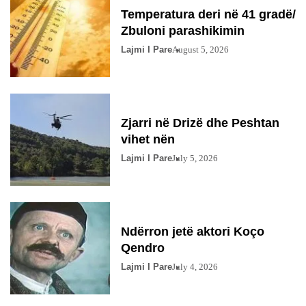
Temperatura deri në 41 gradë/
Zbuloni parashikimin
Lajmi I Pare
August 5, 2026
Zjarri në Drizë dhe Peshtan
vihet nën
Lajmi I Pare
July 5, 2026
Ndërron jetë aktori Koço
Qendro
Lajmi I Pare
July 4, 2026