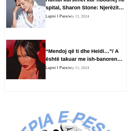
spital, Sharon Stone: Njerëzit
përfituan prej meje
Lajmi I Pare
July 11, 2024
“Mendoj që ti dhe Heidi…”/ A
është takuar me ish-banoren?
Efit nuk i kthehet përgjigje
Lajmi I Pare
July 11, 2024