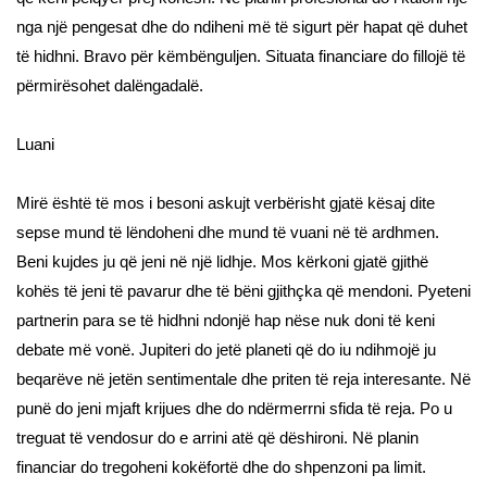
nga një pengesat dhe do ndiheni më të sigurt për hapat që duhet
të hidhni. Bravo për këmbënguljen. Situata financiare do fillojë të
përmirësohet dalëngadalë.
Luani
Mirë është të mos i besoni askujt verbërisht gjatë kësaj dite
sepse mund të lëndoheni dhe mund të vuani në të ardhmen.
Beni kujdes ju që jeni në një lidhje. Mos kërkoni gjatë gjithë
kohës të jeni të pavarur dhe të bëni gjithçka që mendoni. Pyeteni
partnerin para se të hidhni ndonjë hap nëse nuk doni të keni
debate më vonë. Jupiteri do jetë planeti që do iu ndihmojë ju
beqarëve në jetën sentimentale dhe priten të reja interesante. Në
punë do jeni mjaft krijues dhe do ndërmerrni sfida të reja. Po u
treguat të vendosur do e arrini atë që dëshironi. Në planin
financiar do tregoheni kokëfortë dhe do shpenzoni pa limit.