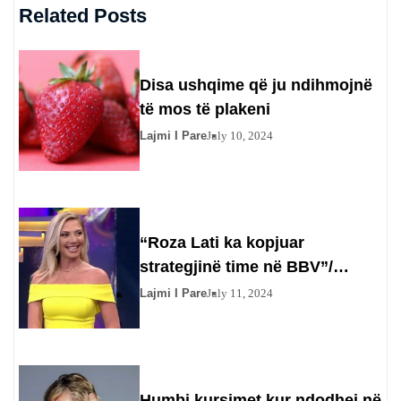
Related Posts
Disa ushqime që ju ndihmojnë
të mos të plakeni
Lajmi I Pare
July 10, 2024
“Roza Lati ka kopjuar
strategjinë time në BBV”/
Gazetarja injoron Olta Gixharin
Lajmi I Pare
July 11, 2024
Humbi kursimet kur ndodhej në