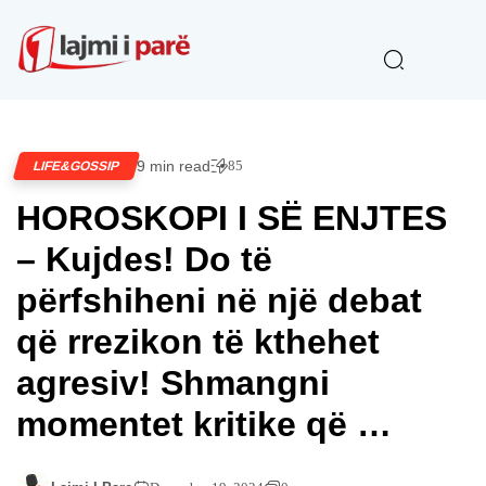
9 min read
85
LIFE&GOSSIP
HOROSKOPI I SË ENJTES
– Kujdes! Do të
përfshiheni në një debat
që rrezikon të kthehet
agresiv! Shmangni
momentet kritike që …