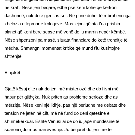
në krah. Nëse jeni beqarë, edhe pse keni kohë që kërkoni
dashurinë, nuk do e gjeni as sot. Në punë duhet të mbroheni nga
xhelozia e tepruar e kolegeve. Mos lejoni që ata t’ua prishin
planet që keni bërë sepse më vonë do ju marrin nëpër këmbë.
Nëse shpenzoni pa masë, situata financiare do ketë tronditje të
mëdha. Shmangni momentet kritike që mund t’iu kushtojnë
shtrenjtë.
Binjakët
Gjatë kësaj dite nuk do jeni më misteriozë dhe do flisni më
hapur për gjithçka. Nuk priten as probleme serioze dhe as
mërzitje. Nëse keni një lidhje, pas një periudhe me debate dhe
tension në jetën në çift, më në fund do qeni qetësinë e
shumëkërkuar. Është Venusi ai që do iu japë mundësinë të
sqaroni çdo mosmarrëveshje. Ju beqarët do jeni më të