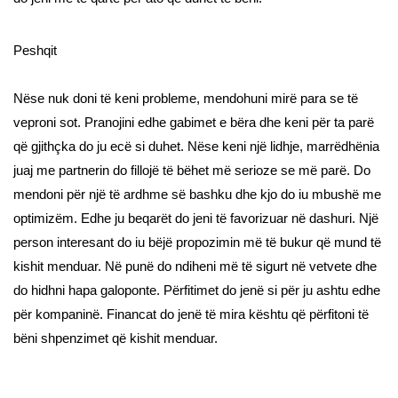
Peshqit
Nëse nuk doni të keni probleme, mendohuni mirë para se të
veproni sot. Pranojini edhe gabimet e bëra dhe keni për ta parë
që gjithçka do ju ecë si duhet. Nëse keni një lidhje, marrëdhënia
juaj me partnerin do fillojë të bëhet më serioze se më parë. Do
mendoni për një të ardhme së bashku dhe kjo do iu mbushë me
optimizëm. Edhe ju beqarët do jeni të favorizuar në dashuri. Një
person interesant do iu bëjë propozimin më të bukur që mund të
kishit menduar. Në punë do ndiheni më të sigurt në vetvete dhe
do hidhni hapa galoponte. Përfitimet do jenë si për ju ashtu edhe
për kompaninë. Financat do jenë të mira kështu që përfitoni të
bëni shpenzimet që kishit menduar.