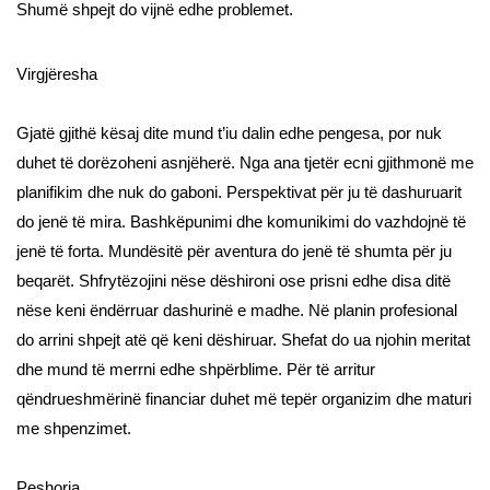
Shumë shpejt do vijnë edhe problemet.
Virgjëresha
Gjatë gjithë kësaj dite mund t’iu dalin edhe pengesa, por nuk
duhet të dorëzoheni asnjëherë. Nga ana tjetër ecni gjithmonë me
planifikim dhe nuk do gaboni. Perspektivat për ju të dashuruarit
do jenë të mira. Bashkëpunimi dhe komunikimi do vazhdojnë të
jenë të forta. Mundësitë për aventura do jenë të shumta për ju
beqarët. Shfrytëzojini nëse dëshironi ose prisni edhe disa ditë
nëse keni ëndërruar dashurinë e madhe. Në planin profesional
do arrini shpejt atë që keni dëshiruar. Shefat do ua njohin meritat
dhe mund të merrni edhe shpërblime. Për të arritur
qëndrueshmërinë financiar duhet më tepër organizim dhe maturi
me shpenzimet.
Peshorja