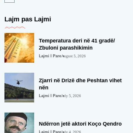
Lajm pas Lajmi
Temperatura deri në 41 gradë/
Zbuloni parashikimin
Lajmi I Pare
August 5, 2026
Zjarri në Drizë dhe Peshtan vihet
nën
Lajmi I Pare
July 5, 2026
Ndërron jetë aktori Koço Qendro
Lajmi I Pare
July 4, 2026