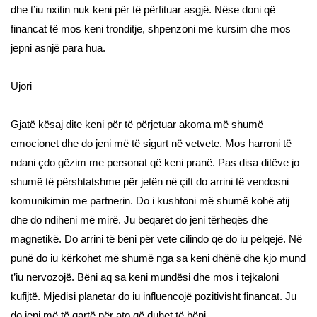
dhe t’iu nxitin nuk keni për të përfituar asgjë. Nëse doni që
financat të mos keni tronditje, shpenzoni me kursim dhe mos
jepni asnjë para hua.
Ujori
Gjatë kësaj dite keni për të përjetuar akoma më shumë
emocionet dhe do jeni më të sigurt në vetvete. Mos harroni të
ndani çdo gëzim me personat që keni pranë. Pas disa ditëve jo
shumë të përshtatshme për jetën në çift do arrini të vendosni
komunikimin me partnerin. Do i kushtoni më shumë kohë atij
dhe do ndiheni më mirë. Ju beqarët do jeni tërheqës dhe
magnetikë. Do arrini të bëni për vete cilindo që do iu pëlqejë. Në
punë do iu kërkohet më shumë nga sa keni dhënë dhe kjo mund
t’iu nervozojë. Bëni aq sa keni mundësi dhe mos i tejkaloni
kufijtë. Mjedisi planetar do iu influencojë pozitivisht financat. Ju
do jeni më të qartë për ato që duhet të bëni.