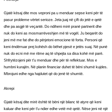
Gjatë kësaj dite mos veproni pa u menduar sepse keni për të
pasur probleme vërtet serioze. Jeta juaj në çift do jetë e qetë
dhe pa asgjë të veçantë. Do ndiheni mirë pranë partnerit dhe
nuk do keni as mosmarrëveshjen më të vogël. Ju beqarët do
jeni më me fat dhe do përjetoni emocione të forta. Personi që
keni ëndërruar prej kohësh do bëhet pjesë e jetës suaj. Në punë
nuk do ecni më me ritme aq të shpejta sa disa kohë më parë.
Shfrytëzojeni për t’u menduar dhe për të reflektuar. Mos e
humbni kurajën. Në planin financiar duhet të bëni shumë kujdes.
Mbrojuni edhe nga hajdutet që do jenë të shumtë.
Akrepi
Gjatë kësaj dite mirë është të bëni një bilanc të atyre që keni
kaluar dhe keni për t’u ndier edhe vetë më qetë. Nëse jeni në një