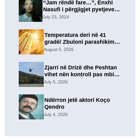
“Jam rëndë fare…”, Enxhi
Nasufi i përgjigjet pyetjeve
për ish-in, pas përfundimit të
July 23, 2024
marrëdhënies 7-vjeçare në
një lidhje të re?
Temperatura deri në 41
gradë/ Zbuloni parashikimin
e motit, për sot
August 5, 2026
Zjarri në Drizë dhe Peshtan
vihet nën kontroll pas mbi 9
orësh operacion, u
July 5, 2026
evakuuan përkohësisht 7
familje
Ndërron jetë aktori Koço
Qendro
July 4, 2026