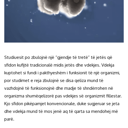
Studiuesit po zbulojnë një “gjendje të tretë” të jetës që
sfidon kufijtë tradicionalë midis jetës dhe vdekjes. Vdekja
kuptohet si fundi i pakthyeshëm i funksionit të një organizmi,
por studimet e reja zbulojnë se disa qeliza mund të
vazhdojnë të funksionojnë dhe madje të shndërrohen në
organizma shumëqelizorë pas vdekjes së organizmit fillestar.
Kjo sfidon pikëpamjet konvencionale, duke sugjeruar se jeta
dhe vdekja mund të mos jenë aq të qarta sa mendohej më
parë.