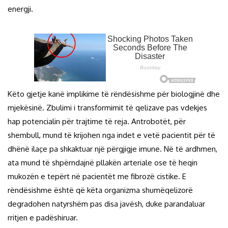
energji.
Këto gjetje kanë implikime të rëndësishme për biologjinë dhe
mjekësinë. Zbulimi i transformimit të qelizave pas vdekjes
hap potencialin për trajtime të reja. Antrobotët, për
shembull, mund të krijohen nga indet e vetë pacientit për të
dhënë ilaçe pa shkaktuar një përgjigje imune. Në të ardhmen,
ata mund të shpërndajnë pllakën arteriale ose të heqin
mukozën e tepërt në pacientët me fibrozë cistike. E
rëndësishme është që këta organizma shumëqelizorë
degradohen natyrshëm pas disa javësh, duke parandaluar
rritjen e padëshiruar.