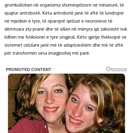
grumbullohen në organizma shumëqelizore në miniaturë, të
quajtur antrobotë. Këta antrobotë janë të aftë të lundrojnë
në mjedisin e tyre, të riparojnë qelizat e neuroneve të
dëmtuara aty pranë dhe të sillen në mënyra që zakonisht nuk
lidhen me funksionin e tyre origjinal. Këto gjetje theksojnë se
sistemet celulare janë më të adaptueshëm dhe më të aftë
për transformim sesa imagjinohej më parë.