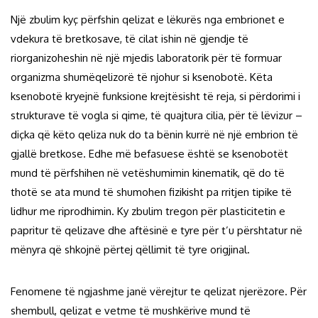
Një zbulim kyç përfshin qelizat e lëkurës nga embrionet e
vdekura të bretkosave, të cilat ishin në gjendje të
riorganizoheshin në një mjedis laboratorik për të formuar
organizma shumëqelizorë të njohur si ksenobotë. Këta
ksenobotë kryejnë funksione krejtësisht të reja, si përdorimi i
strukturave të vogla si qime, të quajtura cilia, për të lëvizur –
diçka që këto qeliza nuk do ta bënin kurrë në një embrion të
gjallë bretkose. Edhe më befasuese është se ksenobotët
mund të përfshihen në vetëshumimin kinematik, që do të
thotë se ata mund të shumohen fizikisht pa rritjen tipike të
lidhur me riprodhimin. Ky zbulim tregon për plasticitetin e
papritur të qelizave dhe aftësinë e tyre për t’u përshtatur në
mënyra që shkojnë përtej qëllimit të tyre origjinal.
Fenomene të ngjashme janë vërejtur te qelizat njerëzore. Për
shembull, qelizat e vetme të mushkërive mund të