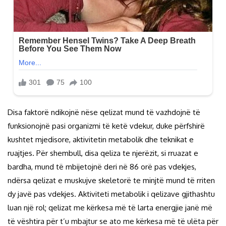
Disa faktorë ndikojnë nëse qelizat mund të vazhdojnë të
funksionojnë pasi organizmi të ketë vdekur, duke përfshirë
kushtet mjedisore, aktivitetin metabolik dhe teknikat e
ruajtjes. Për shembull, disa qeliza te njerëzit, si rruazat e
bardha, mund të mbijetojnë deri në 86 orë pas vdekjes,
ndërsa qelizat e muskujve skeletorë te minjtë mund të rriten
dy javë pas vdekjes. Aktiviteti metabolik i qelizave gjithashtu
luan një rol; qelizat me kërkesa më të larta energjie janë më
të vështira për t’u mbajtur se ato me kërkesa më të ulëta për