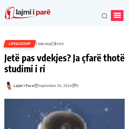
3 min read
LIFE&GOSSIP
499
Jetë pas vdekjes? Ja çfarë thotë
studimi i ri
Lajmi I Pare
September 20, 2024
0