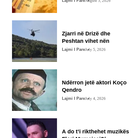
Lajmi I Pare
August 5, 2026
Zjarri në Drizë dhe
Peshtan vihet nën
Lajmi I Pare
July 5, 2026
Ndërron jetë aktori Koço
Qendro
Lajmi I Pare
July 4, 2026
A do t’i rikthehet muzikës