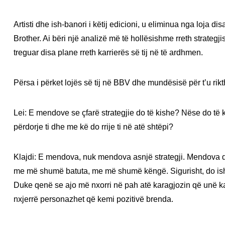
Artisti dhe ish-banori i këtij edicioni, u eliminua nga loja d
Brother. Ai bëri një analizë më të hollësishme rreth strategj
treguar disa plane rreth karrierës së tij në të ardhmen.
Përsa i përket lojës së tij në BBV dhe mundësisë për t’u rikt
Lei: E mendove se çfarë strategjie do të kishe? Nëse do të ki
përdorje ti dhe me kë do rrije ti në atë shtëpi?
Klajdi: E mendova, nuk mendova asnjë strategji. Mendova
me më shumë batuta, me më shumë këngë. Sigurisht, do is
Duke qenë se ajo më nxorri në pah atë karagjozin që unë kam
nxjerrë personazhet që kemi pozitivë brenda.