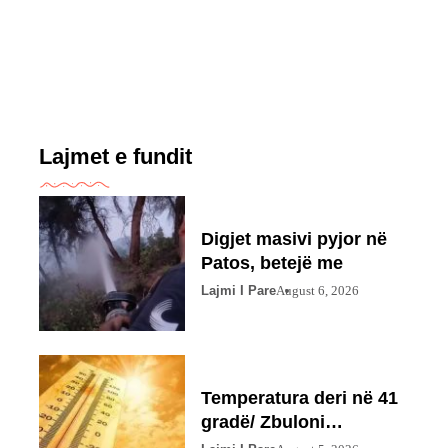
Lajmet e fundit
Digjet masivi pyjor në
Patos, betejë me
Lajmi I Pare
August 6, 2026
Temperatura deri në 41
gradë/ Zbuloni
parashikimin