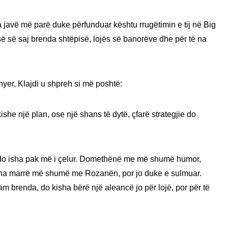
isa javë më parë duke përfunduar kështu rrugëtimin e tij në Big
isë së saj brenda shtëpisë, lojës së banorëve dhe për të na
hyer, Klajdi u shpreh si më poshtë:
she një plan, ose një shans të dytë, çfarë strategjie do
 do isha pak më i çelur. Domethënë me më shumë humor,
ha marrë më shumë me Rozanën, por jo duke e sulmuar.
 brenda, do kisha bërë një aleancë jo për lojë, por për të