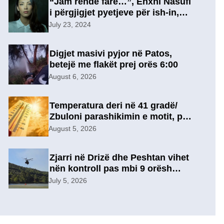
“Jam rëndë fare…”, Enxhi Nasufi
i përgjigjet pyetjeve për ish-in,
pas përfundimit të marrëdhënies
July 23, 2024
7-vjeçare në një lidhje të re?
Digjet masivi pyjor në Patos,
betejë me flakët prej orës 6:00
August 6, 2026
Temperatura deri në 41 gradë/
Zbuloni parashikimin e motit, për
sot
August 5, 2026
Zjarri në Drizë dhe Peshtan vihet
nën kontroll pas mbi 9 orësh
operacion, u evakuuan
July 5, 2026
përkohësisht 7 familje