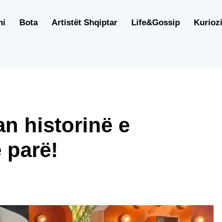
ni
Bota
Artistët Shqiptar
Life&Gossip
Kuriozi
an historinë e
 parë!