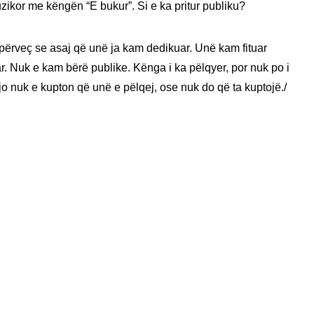
uzikor me këngën “E bukur”. Si e ka pritur publiku?
 përveç se asaj që unë ja kam dedikuar. Unë kam fituar
r. Nuk e kam bërë publike. Kënga i ka pëlqyer, por nuk po i
jo nuk e kupton që unë e pëlqej, ose nuk do që ta kuptojë./