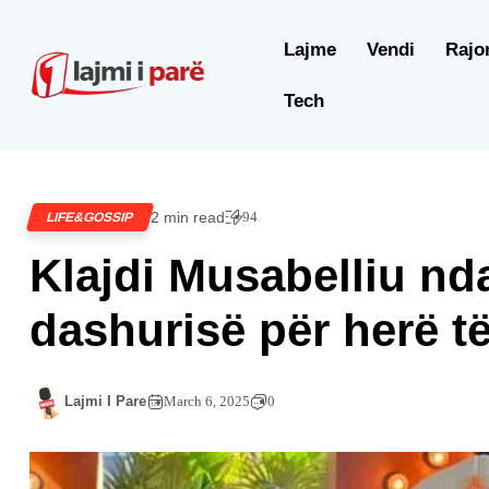
Lajme
Vendi
Rajo
Tech
2 min read
94
LIFE&GOSSIP
Klajdi Musabelliu nd
dashurisë për herë të
Lajmi I Pare
March 6, 2025
0