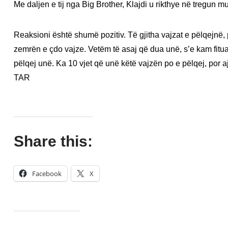
Me daljen e tij nga Big Brother, Klajdi u rikthye në tregun m
Reaksioni është shumë pozitiv. Të gjitha vajzat e pëlqejnë,
zemrën e çdo vajze. Vetëm të asaj që dua unë, s’e kam fitua
pëlqej unë. Ka 10 vjet që unë këtë vajzën po e pëlqej, por a
TAR
Share this:
Facebook
X