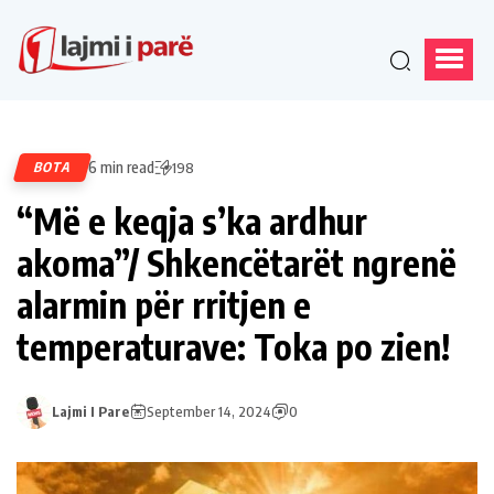
6 min read
BOTA
198
“Më e keqja s’ka ardhur
akoma”/ Shkencëtarët ngrenë
alarmin për rritjen e
temperaturave: Toka po zien!
Lajmi I Pare
September 14, 2024
0