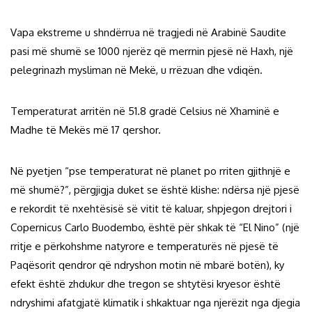
Vapa ekstreme u shndërrua në tragjedi në Arabinë Saudite
pasi më shumë se 1000 njerëz që merrnin pjesë në Haxh, një
pelegrinazh mysliman në Mekë, u rrëzuan dhe vdiqën.
Temperaturat arritën në 51.8 gradë Celsius në Xhaminë e
Madhe të Mekës më 17 qershor.
Në pyetjen “pse temperaturat në planet po rriten gjithnjë e
më shumë?”, përgjigja duket se është klishe: ndërsa një pjesë
e rekordit të nxehtësisë së vitit të kaluar, shpjegon drejtori i
Copernicus Carlo Buodembo, është për shkak të “El Nino” (një
rritje e përkohshme natyrore e temperaturës në pjesë të
Paqësorit qendror që ndryshon motin në mbarë botën), ky
efekt është zhdukur dhe tregon se shtytësi kryesor është
ndryshimi afatgjatë klimatik i shkaktuar nga njerëzit nga djegia