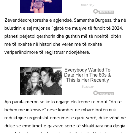
Zëvendësdrejtoresha e agjencisë, Samantha Burgess, tha në
buletinin e saj mujor se “gjatë tre muajve të fundit të 2024,
planeti përjetoi qershorin dhe gushtin më të nxehtë, ditën
më të nxehtë në histori dhe verën më të nxehtë
veriperëndimore të regjistruar ndonjëherë.
Ajo paralajmëron se këto ngjarje ekstreme të motit “do të
bëhen më intensive” nëse kombet në mbarë botën nuk
reduktojnë urgjentisht emetimet e gazit serrë, duke vënë në
dukje se emetimet e gazrave serrë të shkaktuara nga djegia