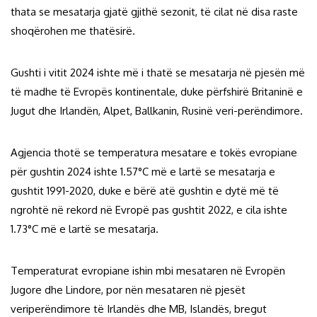
thata se mesatarja gjatë gjithë sezonit, të cilat në disa raste
shoqërohen me thatësirë.
Gushti i vitit 2024 ishte më i thatë se mesatarja në pjesën më
të madhe të Evropës kontinentale, duke përfshirë Britaninë e
Jugut dhe Irlandën, Alpet, Ballkanin, Rusinë veri-perëndimore.
Agjencia thotë se temperatura mesatare e tokës evropiane
për gushtin 2024 ishte 1.57°C më e lartë se mesatarja e
gushtit 1991-2020, duke e bërë atë gushtin e dytë më të
ngrohtë në rekord në Evropë pas gushtit 2022, e cila ishte
1.73°C më e lartë se mesatarja.
Temperaturat evropiane ishin mbi mesataren në Evropën
Jugore dhe Lindore, por nën mesataren në pjesët
veriperëndimore të Irlandës dhe MB, Islandës, bregut