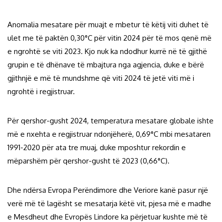
Anomalia mesatare për muajt e mbetur të këtij viti duhet të
ulet me të paktën 0,30°C për vitin 2024 për të mos qenë më
e ngrohtë se viti 2023. Kjo nuk ka ndodhur kurrë në të gjithë
grupin e të dhënave të mbajtura nga agjencia, duke e bërë
gjithnjë e më të mundshme që viti 2024 të jetë viti më i
ngrohtë i regjistruar.
Për qershor-gusht 2024, temperatura mesatare globale ishte
më e nxehta e regjistruar ndonjëherë, 0,69°C mbi mesataren
1991-2020 për ata tre muaj, duke mposhtur rekordin e
mëparshëm për qershor-gusht të 2023 (0,66°C).
Dhe ndërsa Evropa Perëndimore dhe Veriore kanë pasur një
verë më të lagësht se mesatarja këtë vit, pjesa më e madhe
e Mesdheut dhe Evropës Lindore ka përjetuar kushte më të