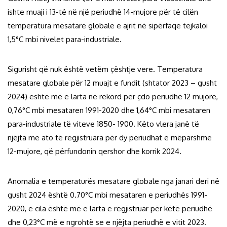
ishte muaji i 13-të në një periudhë 14-mujore për të cilën
temperatura mesatare globale e ajrit në sipërfaqe tejkaloi
1,5°C mbi nivelet para-industriale.
Sigurisht që nuk është vetëm çështje vere. Temperatura
mesatare globale për 12 muajt e fundit (shtator 2023 – gusht
2024) është më e larta në rekord për çdo periudhë 12 mujore,
0,76°C mbi mesataren 1991-2020 dhe 1,64°C mbi mesataren
para-industriale të viteve 1850- 1900. Këto vlera janë të
njëjta me ato të regjistruara për dy periudhat e mëparshme
12-mujore, që përfundonin qershor dhe korrik 2024.
Anomalia e temperaturës mesatare globale nga janari deri në
gusht 2024 është 0.70°C mbi mesataren e periudhës 1991-
2020, e cila është më e larta e regjistruar për këtë periudhë
dhe 0,23°C më e ngrohtë se e njëjta periudhë e vitit 2023.