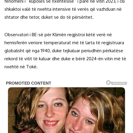
fenomeni i ‘ kupolës së nxehtësisë ‘ i parë në vitin 2023, i cili
shkaktoi valë të nxehta intensive të verës që vazhduan në
shtator dhe tetor, duket se do të përsëritet.
Observatori i BE-së për Klimën regjistroi këtë verë në
hemisferën veriore temperaturat më të larta të regjistruara
globalisht që nga 1940, duke tejkaluar periudhën përkatëse
rekord të vitit të kaluar dhe duke e bërë 2024-ën vitin më të
nxehtë në Tokë.