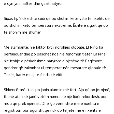
e qymyrit, naftës dhe gazit natyror.
Sipas tij, “nuk është çudi që po shohim këtë valë të nxehti, që
po shohim këto temperatura ekstreme. Është e sigurt që do
të shohim më shumë”.
Më alarmante, një faktor kyç i ngrohjes globale, El Niño, ka
përfunduar dhe po pasohet nga një fenomen tjetër, La Niña ,
një ftohje e përkohshme natyrore e pjesëve të Paqësorit
qendror që zakonisht ul temperaturën mesatare globale të
Tokës, katër muajt e fundit të vitit.
Shkencëtarët tani po japin alarmin më fort. Ajo që po jetojmë,
thonë ata, nuk janë vetëm numra në një libër rekordesh, por
moti që prek njerëzit. Dhe kjo verë ishte më e nxehta e
regjistruar, por sigurisht që nuk do të jetë më e nxehta e