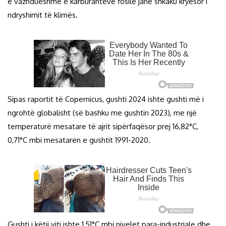
e vazhdueshme e karburanteve fosile janë shkaku kryesor i
ndryshimit të klimës.
Sipas raportit të Copernicus, gushti 2024 ishte gushti më i
ngrohtë globalisht (së bashku me gushtin 2023), me një
temperaturë mesatare të ajrit sipërfaqësor prej 16,82°C,
0,71°C mbi mesataren e gushtit 1991-2020.
Gushti i këtij viti ishte 1,51°C mbi nivelet para-industriale dhe