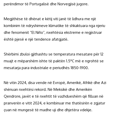
perëndimor të Portugalisë dhe Norvegjisë jugore.
Megjithëse të dhënat e këtij viti janë të lidhura me një
kombinim të ndryshimeve klimatike të shkaktuara nga njeriu
dhe fenomenit “El Niño”, nxehtësia ekstreme e regjistruar
është pjesë e një tendence afatgjatë.
Shërbimi zbuloi gjithashtu se temperatura mesatare për 12
muajt e mëparshëm ishte të paktën 1.5°C më e ngrohtë se
mesatarja para-industriale e periudhës 1850-1900.
Në vitin 2024, disa vende në Evropë, Amerikë, Afrikë dhe Azi
shënuan nxehtësi rekord. Në Meksikë dhe Amerikën
Qendrore, javët e të nxehtit të vazhdueshëm që filluan në
pranverën e vitit 2024, e kombinuar me thatësirën e zgjatur
çuan në mungesë të madhe uji dhe dhjetëra vdekje.