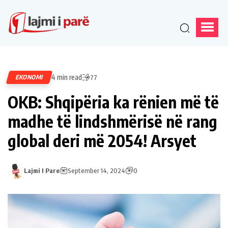
4 min read
EKONOMI
77
OKB: Shqipëria ka rënien më të
madhe të lindshmërisë në rang
global deri më 2054! Arsyet
Lajmi I Pare
September 14, 2024
0