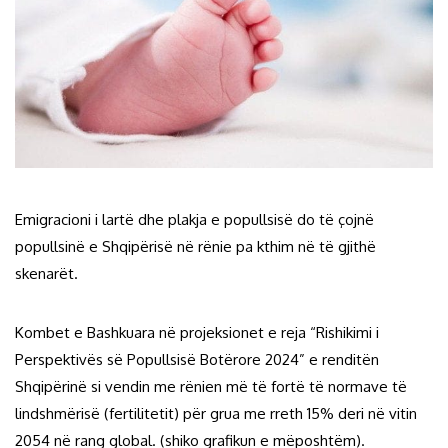
Emigracioni i lartë dhe plakja e popullsisë do të çojnë
popullsinë e Shqipërisë në rënie pa kthim në të gjithë
skenarët.
Kombet e Bashkuara në projeksionet e reja “Rishikimi i
Perspektivës së Popullsisë Botërore 2024” e renditën
Shqipërinë si vendin me rënien më të fortë të normave të
lindshmërisë (fertilitetit) për grua me rreth 15% deri në vitin
2054 në rang global. (shiko grafikun e mëposhtëm).