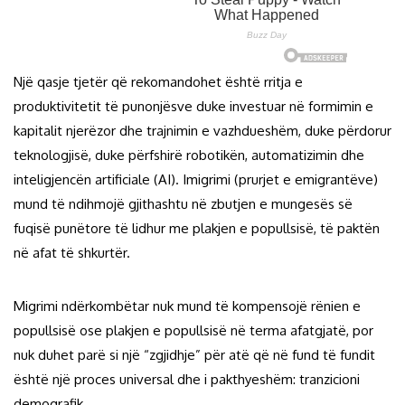
Një qasje tjetër që rekomandohet është rritja e
produktivitetit të punonjësve duke investuar në formimin e
kapitalit njerëzor dhe trajnimin e vazhdueshëm, duke përdorur
teknologjisë, duke përfshirë robotikën, automatizimin dhe
inteligjencën artificiale (AI). Imigrimi (prurjet e emigrantëve)
mund të ndihmojë gjithashtu në zbutjen e mungesës së
fuqisë punëtore të lidhur me plakjen e popullsisë, të paktën
në afat të shkurtër.
Migrimi ndërkombëtar nuk mund të kompensojë rënien e
popullsisë ose plakjen e popullsisë në terma afatgjatë, por
nuk duhet parë si një “zgjidhje” për atë që në fund të fundit
është një proces universal dhe i pakthyeshëm: tranzicioni
demografik.