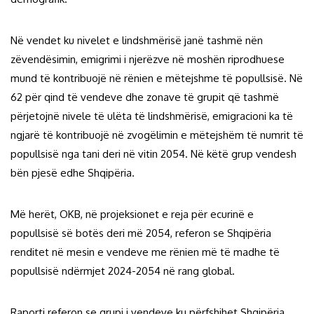
Në vendet ku nivelet e lindshmërisë janë tashmë nën
zëvendësimin, emigrimi i njerëzve në moshën riprodhuese
mund të kontribuojë në rënien e mëtejshme të popullsisë. Në
62 për qind të vendeve dhe zonave të grupit që tashmë
përjetojnë nivele të ulëta të lindshmërisë, emigracioni ka të
ngjarë të kontribuojë në zvogëlimin e mëtejshëm të numrit të
popullsisë nga tani deri në vitin 2054. Në këtë grup vendesh
bën pjesë edhe Shqipëria.
Më herët, OKB, në projeksionet e reja për ecurinë e
popullsisë së botës deri më 2054, referon se Shqipëria
renditet në mesin e vendeve me rënien më të madhe të
popullsisë ndërmjet 2024-2054 në rang global.
Raporti referon se grupi i vendeve ku përfshihet Shqipëria,