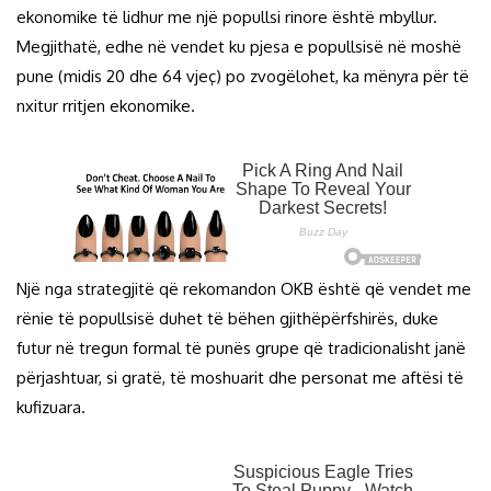
ekonomike të lidhur me një popullsi rinore është mbyllur.
Megjithatë, edhe në vendet ku pjesa e popullsisë në moshë
pune (midis 20 dhe 64 vjeç) po zvogëlohet, ka mënyra për të
nxitur rritjen ekonomike.
Një nga strategjitë që rekomandon OKB është që vendet me
rënie të popullsisë duhet të bëhen gjithëpërfshirës, duke
futur në tregun formal të punës grupe që tradicionalisht janë
përjashtuar, si gratë, të moshuarit dhe personat me aftësi të
kufizuara.