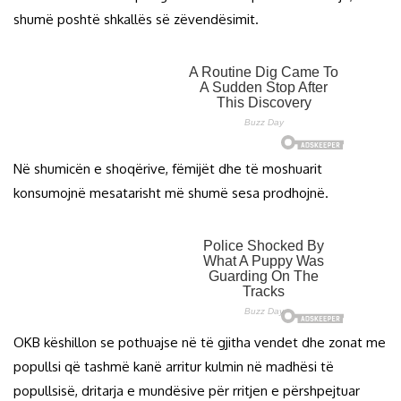
shumë poshtë shkallës së zëvendësimit.
Në shumicën e shoqërive, fëmijët dhe të moshuarit
konsumojnë mesatarisht më shumë sesa prodhojnë.
OKB këshillon se pothuajse në të gjitha vendet dhe zonat me
popullsi që tashmë kanë arritur kulmin në madhësi të
popullsisë, dritarja e mundësive për rritjen e përshpejtuar