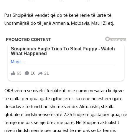
Pas Shqipërisë vendet që do të kenë rënie të lartë të
lindshmërisë do të jenë Armenia, Moldavia, Mali i Zi etj.
OKB vëren se niveli i fertilitetit, ose numri mesatar i lindjeve
të gjalla për grua gjatë gjithë jetës, ka rënë ndjeshëm gjatë
dekadave të fundit në shumë vende. Aktualisht, shkalla
globale e lindshmërisë është 2.25 lindje të gjalla për grua, një
fëmijë më pak se një brez më parë. Në Shqipëri aktualisht
niveli i lindshmërinë për grua është më pak se 1.2 fëmijë,