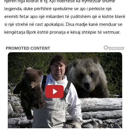
njërën nga kodrat e tij. Kjo ndërtesë ka frymëzuar shumë
legjenda, duke përfshirë spekulime se ajo i përkiste një
eremiti fetar apo një miliarderi të çuditshëm që e kishte blerë
si një strehë në rast apokalipsi. Disa madje kanë menduar se
këngëtarja Bjork është pronarja e kësaj shtëpie të vetmuar.