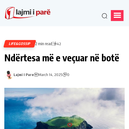
2 min read
LIFE&GOSSIP
42
Ndërtesa më e veçuar në botë
Lajmi I Pare
March 14, 2025
0