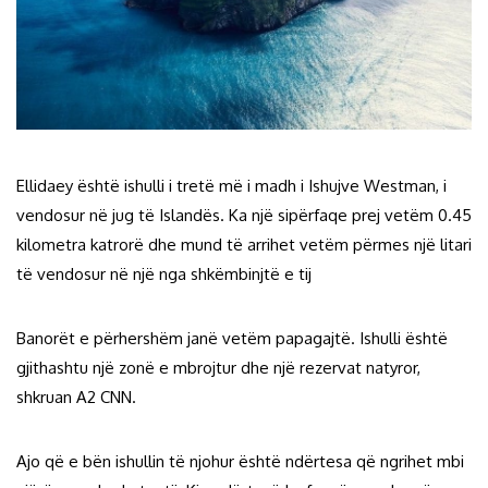
Ellidaey është ishulli i tretë më i madh i Ishujve Westman, i
vendosur në jug të Islandës. Ka një sipërfaqe prej vetëm 0.45
kilometra katrorë dhe mund të arrihet vetëm përmes një litari
të vendosur në një nga shkëmbinjtë e tij
Banorët e përhershëm janë vetëm papagajtë. Ishulli është
gjithashtu një zonë e mbrojtur dhe një rezervat natyror,
shkruan A2 CNN.
Ajo që e bën ishullin të njohur është ndërtesa që ngrihet mbi