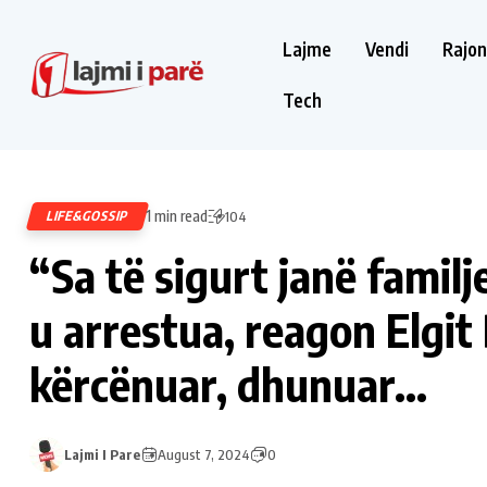
Lajme
Vendi
Rajon
Tech
1 min read
LIFE&GOSSIP
104
“Sa të sigurt janë familj
u arrestua, reagon Elgit
kërcënuar, dhunuar…
Lajmi I Pare
August 7, 2024
0