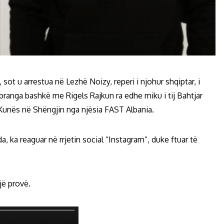
sot u arrestua në Lezhë Noizy, reperi i njohur shqiptar, i
pranga bashkë me Rigels Rajkun ra edhe miku i tij Bahtjar
e Kunës në Shëngjin nga njësia FAST Albania.
da, ka reaguar në rrjetin social “Instagram”, duke ftuar të
jë provë.