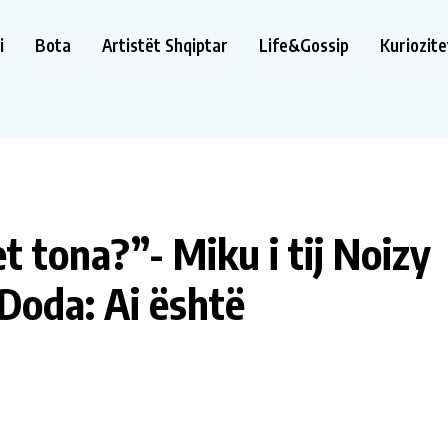
i
Bota
Artistët Shqiptar
Life&Gossip
Kuriozite
et tona?”- Miku i tij Noizy
 Doda: Ai është