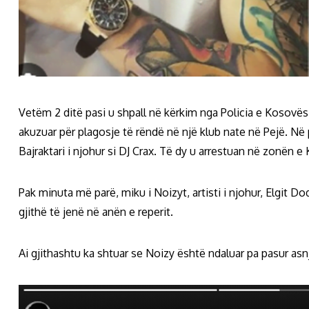
Vetëm 2 ditë pasi u shpall në kërkim nga Policia e Kosovës, 
akuzuar për plagosje të rëndë në një klub nate në Pejë. Në 
Bajraktari i njohur si DJ Crax. Të dy u arrestuan në zonën 
Pak minuta më parë, miku i Noizyt, artisti i njohur, Elgit Do
gjithë të jenë në anën e reperit.
Ai gjithashtu ka shtuar se Noizy është ndaluar pa pasur asn