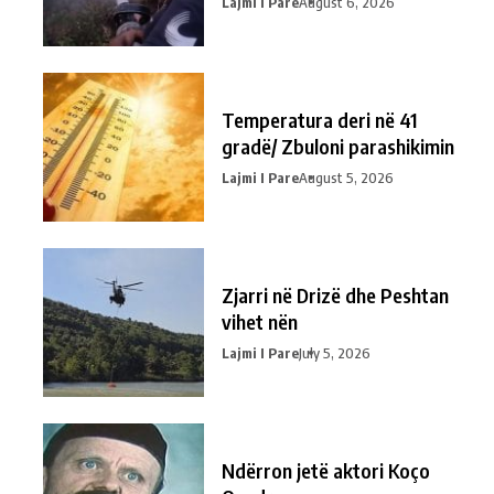
Lajmi I Pare
August 6, 2026
Temperatura deri në 41
gradë/ Zbuloni parashikimin
Lajmi I Pare
August 5, 2026
Zjarri në Drizë dhe Peshtan
vihet nën
Lajmi I Pare
July 5, 2026
Ndërron jetë aktori Koço