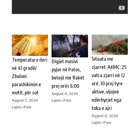
Situata me
Temperatura deri
Digjet masivi
zjarret, AKMC: 25
në 41 gradë/
pyjor në Patos,
vatra zjarri në 12
Zbuloni
betejë me flakët
orë, 10 prej tyre
parashikimin e
prej orës 6:00
aktive, vijojnë
motit, për sot
August 6, 2026
ndërhyrjet nga
Lajmi i Pare
August 5, 2026
Lajmi i Pare
toka e ajri
August 6, 2026
Lajmi i Pare