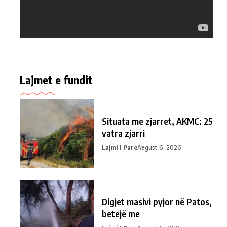
Lajmet e fundit
Situata me zjarret, AKMC: 25
vatra zjarri
Lajmi I Pare
August 6, 2026
Digjet masivi pyjor në Patos,
betejë me