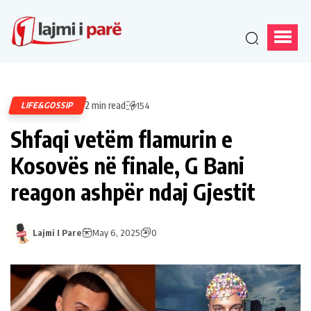
2 min read
LIFE&GOSSIP
154
Shfaqi vetëm flamurin e
Kosovës në finale, G Bani
reagon ashpër ndaj Gjestit
Lajmi I Pare
May 6, 2025
0