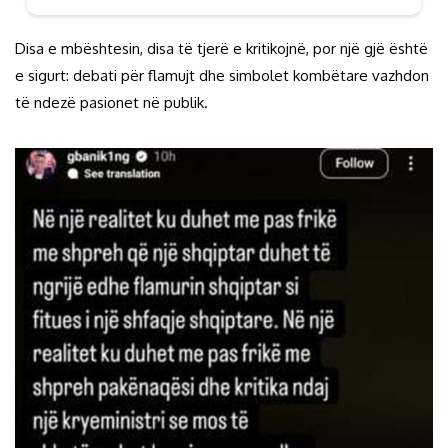
Disa e mbështesin, disa të tjerë e kritikojnë, por një gjë është
e sigurt: debati për flamujt dhe simbolet kombëtare vazhdon
të ndezë pasionet në publik.