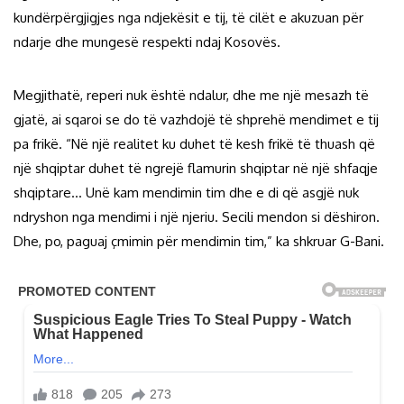
kundërpërgjigjes nga ndjekësit e tij, të cilët e akuzuan për
ndarje dhe mungesë respekti ndaj Kosovës.
Megjithatë, reperi nuk është ndalur, dhe me një mesazh të
gjatë, ai sqaroi se do të vazhdojë të shprehë mendimet e tij
pa frikë. “Në një realitet ku duhet të kesh frikë të thuash që
një shqiptar duhet të ngrejë flamurin shqiptar në një shfaqje
shqiptare… Unë kam mendimin tim dhe e di që asgjë nuk
ndryshon nga mendimi i një njeriu. Secili mendon si dëshiron.
Dhe, po, paguaj çmimin për mendimin tim,” ka shkruar G-Bani.