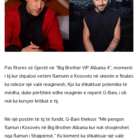
Pas fitores së Gjestit në “Big Brother VIP Albania 4”, momenti
i tij kur shpalosi vetëm flamurin e Kosovës në skenën e finales
ka ndezur një valë reagimesh. Kjo ka shkaktuar polemika të
mëdha, duke përfshirë edhe reagimin e reperit G-Bani, i cili
nuk ka kursyer kritikat e tij.
Në një postim të tij të fundit, G-Bani theksoi: “Më pengon
flamuri i Kosovës në Big Brother Albania kur nuk shoqërohet
nga flamuri i Shqipërisë.” Ky koment ka shkaktuar një valë