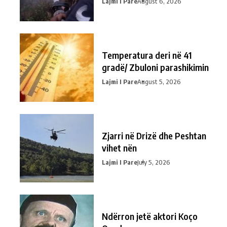
Lajmi I Pare
August 6, 2026
Temperatura deri në 41
gradë/ Zbuloni parashikimin
Lajmi I Pare
August 5, 2026
Zjarri në Drizë dhe Peshtan
vihet nën
Lajmi I Pare
July 5, 2026
Ndërron jetë aktori Koço