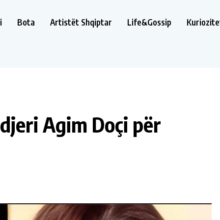
i
Bota
Artistët Shqiptar
Life&Gossip
Kuriozite
djeri Agim Doçi për