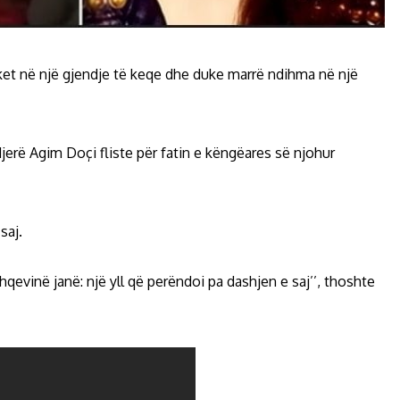
et në një gjendje të keqe dhe duke marrë ndihma në një
ndjerë Agim Doçi fliste për fatin e këngëares së njohur
saj.
hqevinë janë: një yll që perëndoi pa dashjen e saj’’, thoshte