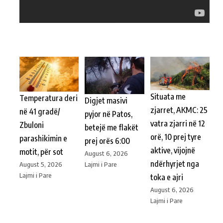
Situata me
Temperatura deri
Digjet masivi
zjarret, AKMC: 25
në 41 gradë/
pyjor në Patos,
vatra zjarri në 12
Zbuloni
betejë me flakët
orë, 10 prej tyre
parashikimin e
prej orës 6:00
aktive, vijojnë
motit, për sot
August 6, 2026
ndërhyrjet nga
Lajmi i Pare
August 5, 2026
Lajmi i Pare
toka e ajri
August 6, 2026
Lajmi i Pare