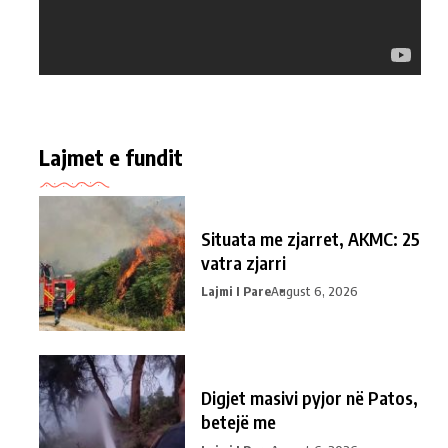
Lajmet e fundit
Situata me zjarret, AKMC: 25
vatra zjarri
Lajmi I Pare
August 6, 2026
Digjet masivi pyjor në Patos,
betejë me