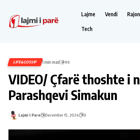
Lajme
Vendi
Rajon
Tech
1 min read
LIFE&GOSSIP
99
VIDEO/ Çfarë thoshte i n
Parashqevi Simakun
Lajmi I Pare
December 15, 2024
0