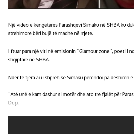
Një video e këngëtares Parashqevi Simaku në SHBA ku duk
strehimore bëri bujë të madhe në rrjete.
I ftuar para një viti në emisionin ‘’Glamour zone’’, poeti i 
shqiptare në SHBA.
Ndër të tjera ai u shpreh se Simaku perëndoi pa dëshirën e 
‘’Atë unë e kam dashur si motër dhe ato tre fjalët për Paras
Doçi.