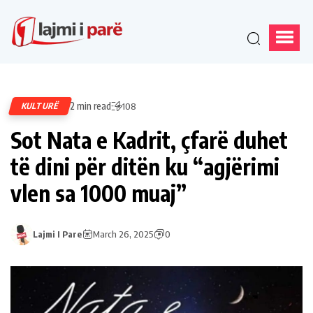
2 min read
KULTURË
108
Sot Nata e Kadrit, çfarë duhet
të dini për ditën ku “agjërimi
vlen sa 1000 muaj”
Lajmi I Pare
March 26, 2025
0