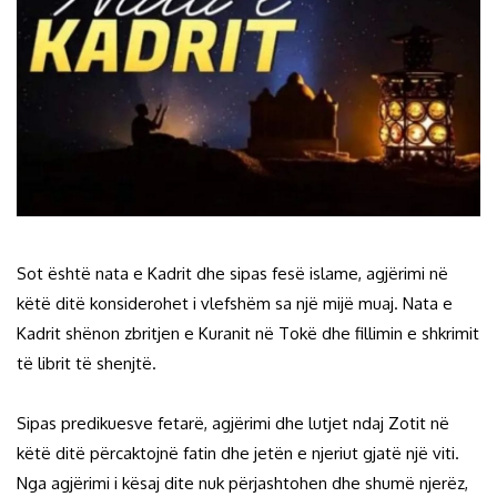
Sot është nata e Kadrit dhe sipas fesë islame, agjërimi në
këtë ditë konsiderohet i vlefshëm sa një mijë muaj. Nata e
Kadrit shënon zbritjen e Kuranit në Tokë dhe fillimin e shkrimit
të librit të shenjtë.
Sipas predikuesve fetarë, agjërimi dhe lutjet ndaj Zotit në
këtë ditë përcaktojnë fatin dhe jetën e njeriut gjatë një viti.
Nga agjërimi i kësaj dite nuk përjashtohen dhe shumë njerëz,