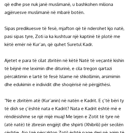
që edhe pse nuk janë muslimanë, u bashkohen miliona
agjëruesve muslimanë në mbarë botën.
Sipas predikuesve të fesë, mjafton që të nderohet kjo natë,
pasi sipas tyre, Zoti ia ka kushtuar një kaptinë të plotë me
këtë emër në Kur’an, që quhet Suretul Kadr.
Ajetet e para të cilat zbritën në këtë Natë të veçantë kishin
të bëjnë me leximin dhe diturinë, e cila tregon qartazi
përcaktimin e lartë të fesë Islame në shkollimin, arsimimin
dhe edukimin e individit dhe shoqërisë në përgjithësi.
“Ne e zbritëm atë (Kur’anin) në natën e Kadrit. E ç’të bëri ty
të dish se ç’është nata e Kadrit? Nata e Kadrit është më e
rëndësishme se një mijë muaj! Me lejen e Zotit të tyre në
(atë natë) të zbresin engjëjt dhe shpirti (Xhibrili) për secilën
çështje. Ajo (që përcakton Zoti) është paqe deri në agim të