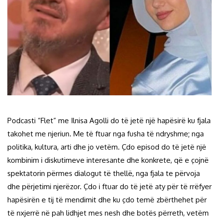
Podcasti “Flet” me Ilnisa Agolli do të jetë një hapësirë ku fjala
takohet me njeriun. Me të ftuar nga fusha të ndryshme; nga
politika, kultura, arti dhe jo vetëm. Çdo episod do të jetë një
kombinim i diskutimeve interesante dhe konkrete, që e çojnë
spektatorin përmes dialogut të thellë, nga fjala te përvoja
dhe përjetimi njerëzor. Çdo i ftuar do të jetë aty për të rrëfyer
hapësirën e tij të mendimit dhe ku çdo temë zbërthehet për
të nxjerrë në pah lidhjet mes nesh dhe botës përreth, vetëm