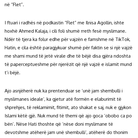
në “Flet”.
I ftuari i radhës në podkastin “Flet” me Ilnisa Agollin, ishte
hoxhë Ahmed Kalaja, i cili foli shumë rreth fesë myslimane.
Ndër të tjera ka folur edhe për vajzën e famshme në TikTok,
Hatin, e cila është paragjykuar shumë për faktin se si një vajzë
me shami mund të jetë virale dhe të bëjë disa gjëra ndoshta
të paperceptueshme për njerëzit që një vajzë e islamit mund
t’i bëjë.
Ajo asnjëherë nuk ka prentenduar se ‘unë jam shembulli i
myslimanes ideale’, ka gjetur atë formën e elaburimit të
shprehjes, të reklamimit, fitimit, ato shakat e saj, nuk e gjykon
Islami këtë gjë. Nuk mund të themi që ajo goca ‘obobo ca po
bën’. Nëse Hati thoshte që ‘nëse doni myslimane të
devotshme atëherë jam unë shembulli’, atëherë do thonim