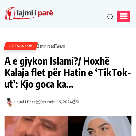
2 min read
LIFE&GOSSIP
130
A e gjykon Islami?/ Hoxhë
Kalaja flet për Hatin e ‘TikTok-
ut’: Kjo goca ka…
Lajmi I Pare
December 6, 2024
0