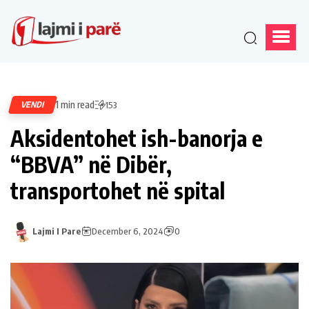
1 min read
VENDI
153
Aksidentohet ish-banorja e
“BBVA” në Dibër,
transportohet në spital
Lajmi I Pare
December 6, 2024
0