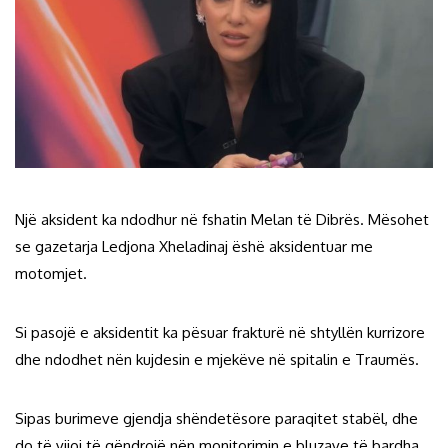
Një aksident ka ndodhur në fshatin Melan të Dibrës. Mësohet
se gazetarja Ledjona Xheladinaj ëshë aksidentuar me
motomjet.
Si pasojë e aksidentit ka pësuar frakturë në shtyllën kurrizore
dhe ndodhet nën kujdesin e mjekëve në spitalin e Traumës.
Sipas burimeve gjendja shëndetësore paraqitet stabël, dhe
do të vijoj të qëndrojë nën monitorimin e bluzave të bardha