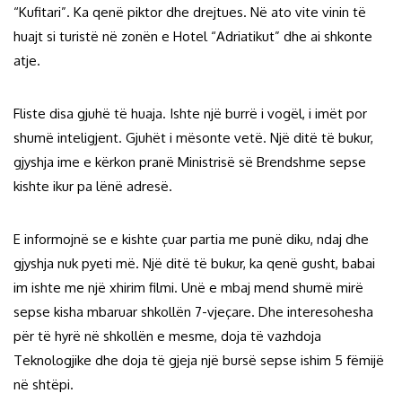
“Kufitari”. Ka qenë piktor dhe drejtues. Në ato vite vinin të
huajt si turistë në zonën e Hotel “Adriatikut” dhe ai shkonte
atje.
Fliste disa gjuhë të huaja. Ishte një burrë i vogël, i imët por
shumë inteligjent. Gjuhët i mësonte vetë. Një ditë të bukur,
gjyshja ime e kërkon pranë Ministrisë së Brendshme sepse
kishte ikur pa lënë adresë.
E informojnë se e kishte çuar partia me punë diku, ndaj dhe
gjyshja nuk pyeti më. Një ditë të bukur, ka qenë gusht, babai
im ishte me një xhirim filmi. Unë e mbaj mend shumë mirë
sepse kisha mbaruar shkollën 7-vjeçare. Dhe interesohesha
për të hyrë në shkollën e mesme, doja të vazhdoja
Teknologjike dhe doja të gjeja një bursë sepse ishim 5 fëmijë
në shtëpi.