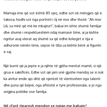
Mamaja ime që sot është 85 vjeç, edhe sot në mëngjes që e
takova, hodhi sot nga portreti i tij në mur dhe thotë: “Ah mor
Lili, sa mirë që më ke mbajtur!”, babai im ishte shumë familjar
dhe shumë i respektueshëm ndaj mamasë time, ai ja kishte
ngritur asaj vlerat aq shumë sa që edhe koleget e tija e
adhuronin nënën time, sepse të tilla ua kishte bërë ai figurën
e saj.
Një burrë që ja jepte e ja njihte të gjitha meritat mamit, si një
grua e sakrificës. Edhe sot që jam unë gjyshe mendoj se si nuk
ka arritur ende ajo ditë që njerëzit të vlerësohen nga talenti
dhe puna që bëjnë, nga aftësitë e tyre profesionale, e jo nga
origjina politike ose familja.
Në çfarë tiparesh mendon se ngjan me babain?