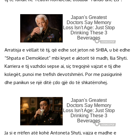
Arratisja e vëllait të tij, që edhe sot jeton në SHBA, u bë edhe
“Shpata e Demokleut” mbi kryet e aktorit të madh, Ilia Shyti.
Karriera e tij vazhdoi sepse ai, siç tregojnë vajzat e tij dhe
kolegët, punoi me trefish devotshmëri. Por me pasigurinë
dhe panikun se një ditë çdo gjë do të shkatërrohej.
Ja si e rrëfen atë kohë Antoneta Shyti, vajza e madhe e