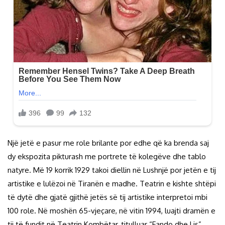
Një jetë e pasur me role brilante por edhe që ka brenda saj
dy ekspozita pikturash me portrete të kolegëve dhe tablo
natyre. Më 19 korrik 1929 takoi diellin në Lushnjë por jetën e tij
artistike e lulëzoi në Tiranën e madhe. Teatrin e kishte shtëpi
të dytë dhe gjatë gjithë jetës së tij artistike interpretoi mbi
100 role. Në moshën 65-vjeçare, në vitin 1994, luajti dramën e
tij të fundit në Teatrin Kombëtar, titulluar “Fando dhe Lis”.