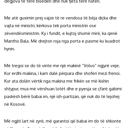
dëgjova të tërë bisedën dhe nuk fjeta tërë natën.
Me atë guximin prej vajze të re vendosa të bëja diçka dhe
vajta në ministri, kërkova tek porta ministrin ose
zëvendësministrin. Ky i fundit, e kujtoj shumë mirë, ka qenë
Mantho Bala. Më drejton roja nga porta e pasme ku kuadrot
hynin.
Më tregoi se do të vinte me një makinë “Volvo” ngjyrë veje.
Kur erdhi makina, i kam dalë përpara dhe shoferi mezi frenoi.
Kur ata dolën vërtik nga makina me frikën se më kishin
shtypur, mua më vërshuan lotët dhe e pyesja se çfarë gabimi
paskësh bërë babai im, një ish-partizan, që nuk do të lejohej
në Kosovë.
Më ngjiti lart në zyrë, më garantoi që babai im do të shkonte