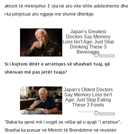
aktorit të mirënjohur. E cila në ato vite ishte adoleshente dhe
i ka përjetuar ato ngjarje me shumë dhimbje:
Si i kujtoni ditët e arratisjes së xhaxhait tuaj, që
shënuan më pas jetët tuaja?
“Babai ka qenë më i vogël se vëllai që u quajt “i arratisur”.
Xhaxhai ka punuar në Ministri të Brendshme në revistën