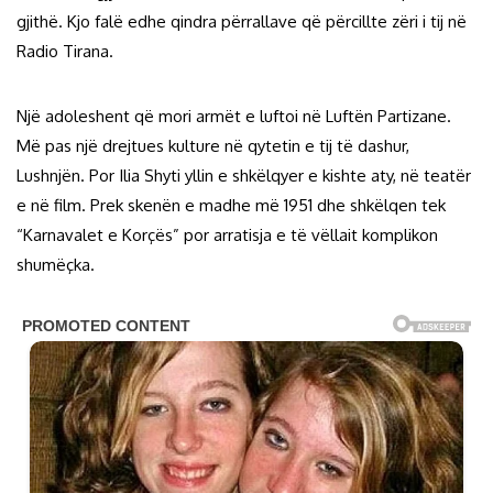
gjithë. Kjo falë edhe qindra përrallave që përcillte zëri i tij në
Radio Tirana.
Një adoleshent që mori armët e luftoi në Luftën Partizane.
Më pas një drejtues kulture në qytetin e tij të dashur,
Lushnjën. Por Ilia Shyti yllin e shkëlqyer e kishte aty, në teatër
e në film. Prek skenën e madhe më 1951 dhe shkëlqen tek
“Karnavalet e Korçës” por arratisja e të vëllait komplikon
shumëçka.