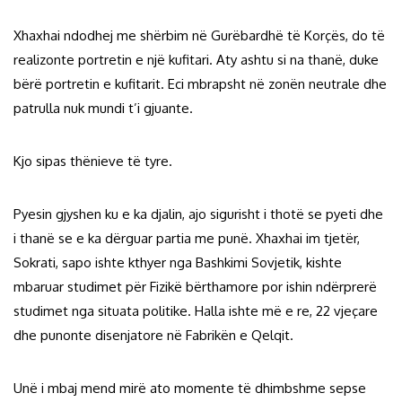
Xhaxhai ndodhej me shërbim në Gurëbardhë të Korçës, do të
realizonte portretin e një kufitari. Aty ashtu si na thanë, duke
bërë portretin e kufitarit. Eci mbrapsht në zonën neutrale dhe
patrulla nuk mundi t’i gjuante.
Kjo sipas thënieve të tyre.
Pyesin gjyshen ku e ka djalin, ajo sigurisht i thotë se pyeti dhe
i thanë se e ka dërguar partia me punë. Xhaxhai im tjetër,
Sokrati, sapo ishte kthyer nga Bashkimi Sovjetik, kishte
mbaruar studimet për Fizikë bërthamore por ishin ndërprerë
studimet nga situata politike. Halla ishte më e re, 22 vjeçare
dhe punonte disenjatore në Fabrikën e Qelqit.
Unë i mbaj mend mirë ato momente të dhimbshme sepse