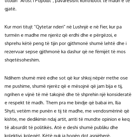
titullin “Artist i Popullit”, pavarësisht kontributit të madh e të
gjatë.
Kur mori titujt “Qytetar nderi” në Lushnjë e në Fier, kur pa
turmën e madhe me njerëz që erdhi dhe e përgëzoi, e
shprehu këtë peng të tijin por gjithmonë shumë lehtë dhe i
rezervuar sepse gjithmonë ka dashur që ne fëmijët të mos
shqetësoheshim.
Ndihem shumë mirë edhe sot që kur shkoj nëpër rrethe ose
me pushime, shumë njerëz që e mësojnë që jam bija e tij,
ngrihen e vijnë të më takojnë dhe të shprehin një konsideratë
e respekt të madh. Them pra me bindje që babai im, Ilia
Shyti, vetëm me punën e tij të madhe, me vendosmërinë që
kishte, me dedikimin ndaj artit, arriti të mundte opinion e keq
të absurdit të politikës. Atë e deshi shumë publiku dhe
kolektivi, kolegët. Këtë nuk ja hoqën dot asnjëherë.