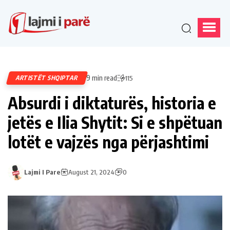
9 min read
ARTISTËT SHQIPTAR
115
Absurdi i diktaturës, historia e
jetës e Ilia Shytit: Si e shpëtuan
lotët e vajzës nga përjashtimi
Lajmi I Pare
August 21, 2024
0