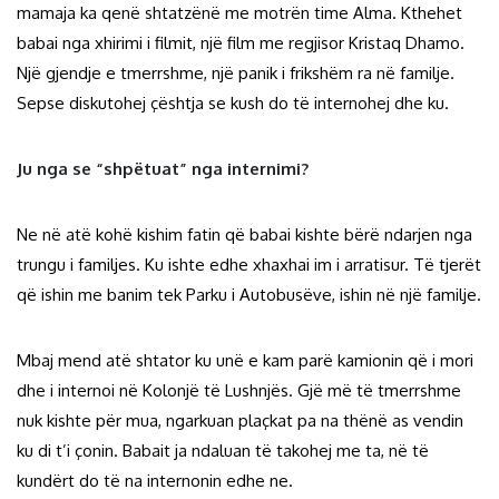
mamaja ka qenë shtatzënë me motrën time Alma. Kthehet
babai nga xhirimi i filmit, një film me regjisor Kristaq Dhamo.
Një gjendje e tmerrshme, një panik i frikshëm ra në familje.
Sepse diskutohej çështja se kush do të internohej dhe ku.
Ju nga se “shpëtuat” nga internimi?
Ne në atë kohë kishim fatin që babai kishte bërë ndarjen nga
trungu i familjes. Ku ishte edhe xhaxhai im i arratisur. Të tjerët
që ishin me banim tek Parku i Autobusëve, ishin në një familje.
Mbaj mend atë shtator ku unë e kam parë kamionin që i mori
dhe i internoi në Kolonjë të Lushnjës. Gjë më të tmerrshme
nuk kishte për mua, ngarkuan plaçkat pa na thënë as vendin
ku di t’i çonin. Babait ja ndaluan të takohej me ta, në të
kundërt do të na internonin edhe ne.