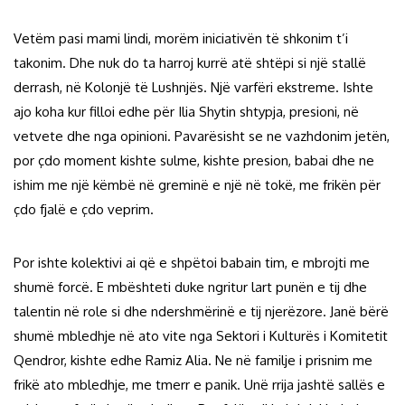
Vetëm pasi mami lindi, morëm iniciativën të shkonim t’i
takonim. Dhe nuk do ta harroj kurrë atë shtëpi si një stallë
derrash, në Kolonjë të Lushnjës. Një varfëri ekstreme. Ishte
ajo koha kur filloi edhe për Ilia Shytin shtypja, presioni, në
vetvete dhe nga opinioni. Pavarësisht se ne vazhdonim jetën,
por çdo moment kishte sulme, kishte presion, babai dhe ne
ishim me një këmbë në greminë e një në tokë, me frikën për
çdo fjalë e çdo veprim.
Por ishte kolektivi ai që e shpëtoi babain tim, e mbrojti me
shumë forcë. E mbështeti duke ngritur lart punën e tij dhe
talentin në role si dhe ndershmërinë e tij njerëzore. Janë bërë
shumë mbledhje në ato vite nga Sektori i Kulturës i Komitetit
Qendror, kishte edhe Ramiz Alia. Ne në familje i prisnim me
frikë ato mbledhje, me tmerr e panik. Unë rrija jashtë sallës e