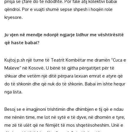
prisja se çfarë do të ndodhte. Por falë atij kolektivi babai
qëndroi. Por e vuajti shumë sepse shpesh i hoqën role
kryesore.
Ju vjen në mendje ndonjë ngjarje lidhur me vështirësitë
që haste babai?
Kujtoj p.sh një turne të Teatrit Kombëtar me dramën “Cuca e
Maleve” në Kosovë. U bënë të gjitha përgatitjet për të
shkuar dhe vetëm një ditë përpara lexuan emrat e atyre që
do të shkonin dhe që nuk do të shkonin. Babai im ishte hequr
nga lista.
Besoj se e imagjinoni trishtimin dhe dhimbjen e tij që e ndau
me nënën time, me lot në sytë e të dyve, në dhomën e tyre,
me zë të ulët që ne fëmijët të mos shqetësoheshim. Unë e