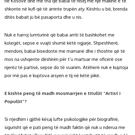
në Kosovë dhe më tha që babai të nisej me një makinë e të
shkonte në kufi që të arrinte trupën aty. Kështu u bë, brenda
ditës babait ju bë pasaporta dhe u nis.
Nuk e harroj lumturinë që babai arriti të bashkohet me
kolegët, sepse e vuajti shumë këtë ngjarje. Shpeshherë,
mendoni, babai bisedonte me mamanë dhe i thoshte që të
mos na ushqente dëshirën për t’u martuar me oficerë ose
njerëz të partisë, sepse do të vuanim. Atëherë nuk e kuptoja
por më pas e kuptova arsyen e tij në këtë pikë.
E kishte peng të madh mosmarrjen e titullit “Artist i
Popullit”?
Si rrjedhim i gjithë kësaj lufte psikologjike për biografinë,
sigurisht që e pati peng të madh faktin që nuk u nderua me