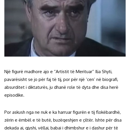
Një figurë madhore ajo e “Artistit të Merituar” Ilia Shyti,
pavarësisht se jo për faj të tij, por për një ‘cen’ në biografi,
absurditet i diktaturës, ju dhanë role të dyta dhe disa herë
episodike.
Por askush nga ne nuk e ka harruar figurën e tij flokëbardhë,
zërin e ëmbël e të butë, buzëqeshjen e çiltër. Ishte për disa
dekada ai, gjyshi, vëllai, babai i dhimbshur e i dashur për të