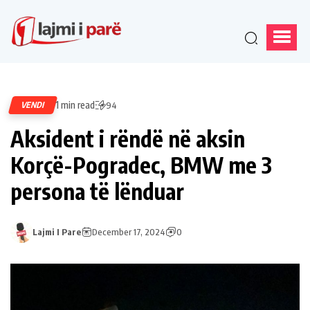
1 min read
VENDI
94
Aksident i rëndë në aksin
Korçë-Pogradec, BMW me 3
persona të lënduar
Lajmi I Pare
December 17, 2024
0