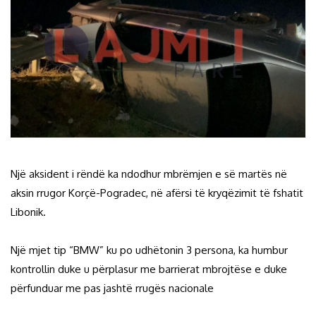
Një aksident i rëndë ka ndodhur mbrëmjen e së martës në
aksin rrugor Korçë-Pogradec, në afërsi të kryqëzimit të fshatit
Libonik.
Një mjet tip “BMW” ku po udhëtonin 3 persona, ka humbur
kontrollin duke u përplasur me barrierat mbrojtëse e duke
përfunduar me pas jashtë rrugës nacionale