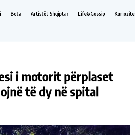
i
Bota
Artistët Shqiptar
Life&Gossip
Kuriozite
esi i motorit përplaset
jnë të dy në spital