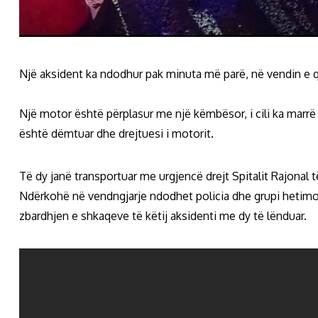
Një aksident ka ndodhur pak minuta më parë, në vendin e q
Një motor është përplasur me një këmbësor, i cili ka marrë
është dëmtuar dhe drejtuesi i motorit.
Të dy janë transportuar me urgjencë drejt Spitalit Rajonal të
Ndërkohë në vendngjarje ndodhet policia dhe grupi hetimor 
zbardhjen e shkaqeve të këtij aksidenti me dy të lënduar.