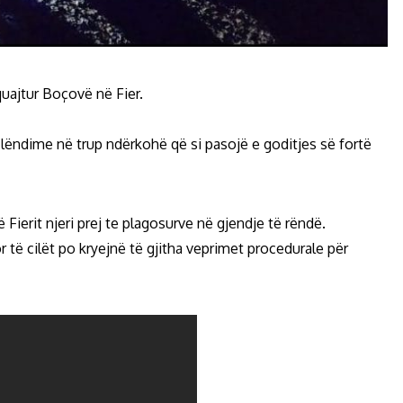
uajtur Boçovë në Fier.
 lëndime në trup ndërkohë që si pasojë e goditjes së fortë
 Fierit njeri prej te plagosurve në gjendje të rëndë.
të cilët po kryejnë të gjitha veprimet procedurale për