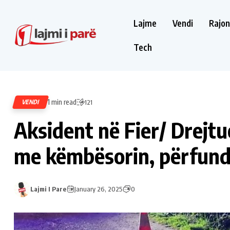
Lajme
Vendi
Rajon
Tech
1 min read
VENDI
121
Aksident në Fier/ Drejtu
me këmbësorin, përfundo
Lajmi I Pare
January 26, 2025
0