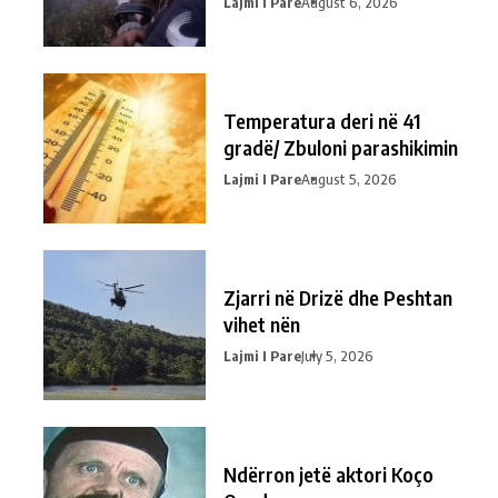
Lajmi I Pare
August 6, 2026
Temperatura deri në 41
gradë/ Zbuloni parashikimin
Lajmi I Pare
August 5, 2026
Zjarri në Drizë dhe Peshtan
vihet nën
Lajmi I Pare
July 5, 2026
Ndërron jetë aktori Koço