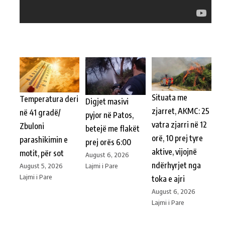
Situata me
Temperatura deri
Digjet masivi
zjarret, AKMC: 25
në 41 gradë/
pyjor në Patos,
vatra zjarri në 12
Zbuloni
betejë me flakët
orë, 10 prej tyre
parashikimin e
prej orës 6:00
aktive, vijojnë
motit, për sot
August 6, 2026
ndërhyrjet nga
Lajmi i Pare
August 5, 2026
Lajmi i Pare
toka e ajri
August 6, 2026
Lajmi i Pare