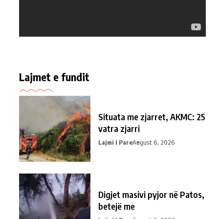
Lajmet e fundit
Situata me zjarret, AKMC: 25
vatra zjarri
Lajmi I Pare
August 6, 2026
Digjet masivi pyjor në Patos,
betejë me