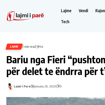
Lajme
Vendi
Rajon
Tech
2 min read
LAJME
114
Bariu nga Fieri “pushto
për delet te ëndrra për t
Lajmi I Pare
January 26, 2025
0