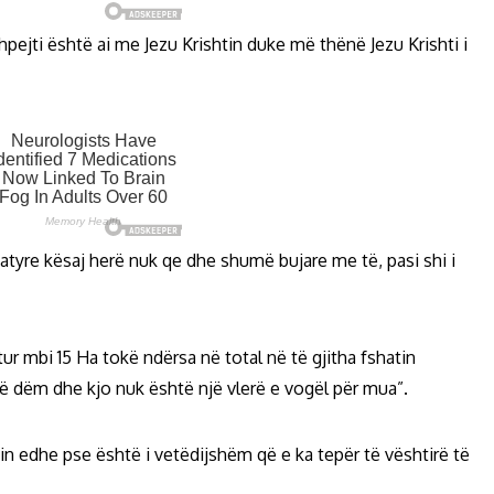
pejti është ai me Jezu Krishtin duke më thënë Jezu Krishti i
natyre kësaj herë nuk qe dhe shumë bujare me të, pasi shi i
r mbi 15 Ha tokë ndërsa në total në të gjitha fshatin
ë dëm dhe kjo nuk është një vlerë e vogël për mua”.
min edhe pse është i vetëdijshëm që e ka tepër të vështirë të