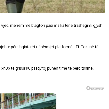
4 vjeç, merrem me blegtori pasi ma ka lënë trashëgimi gjyshi.
 i njohur për shqiptarët nëpërmjet platformës TikTok, në të
e xhup të grisur ku pasqyroj punën time të përditshme,