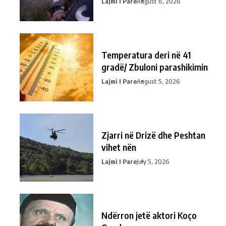
Lajmi I Pare
August 6, 2026
Temperatura deri në 41
gradë/ Zbuloni parashikimin
Lajmi I Pare
August 5, 2026
Zjarri në Drizë dhe Peshtan
vihet nën
Lajmi I Pare
July 5, 2026
Ndërron jetë aktori Koço