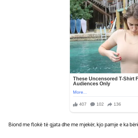
Biond me flokë të gjata dhe me mjekër, kjo pamje e ka bërë