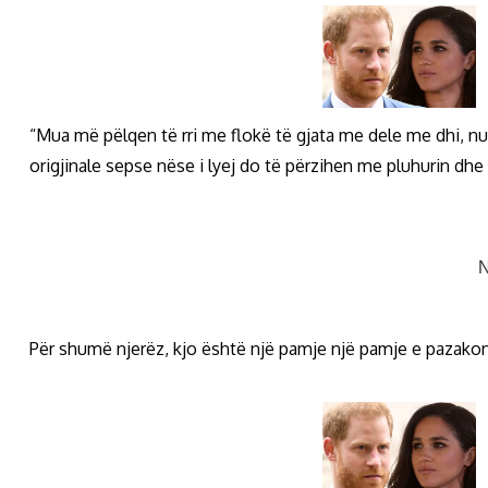
“Mua më pëlqen të rri me flokë të gjata me dele me dhi, nuk
origjinale sepse nëse i lyej do të përzihen me pluhurin dh
Për shumë njerëz, kjo është një pamje një pamje e pazakont