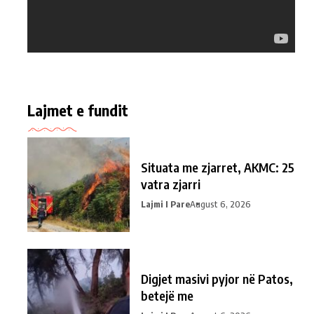
Lajmet e fundit
Situata me zjarret, AKMC: 25
vatra zjarri
Lajmi I Pare
August 6, 2026
Digjet masivi pyjor në Patos,
betejë me