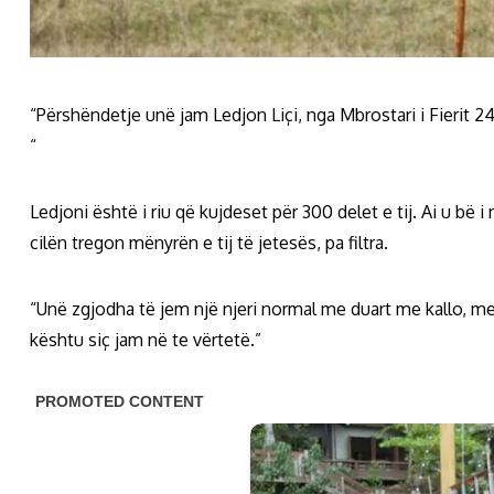
“Përshëndetje unë jam Ledjon Liçi, nga Mbrostari i Fierit 2
“
Ledjoni është i riu që kujdeset për 300 delet e tij. Ai u bë
cilën tregon mënyrën e tij të jetesës, pa filtra.
“Unë zgjodha të jem një njeri normal me duart me kallo, m
kështu siç jam në te vërtetë.”