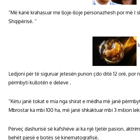
“Më kanë krahasuar me lloje-lloje personazhesh por më I sh
Shqipërisë. “
Ledjoni për të siguruar jetesën punon çdo ditë 12 orë, por 
përmbyti kullotën e deleve .
“Këtu janë tokat e mia nga shirat e mëdha më janë përmbytu
Mbrostar ka mbi 100 ha, më janë shkaktuar mbi 3 milion lek
Përveç dashurisë së kafshëve ai ka një tjetër pasion, aktri
behët pjesë e botës së kinematografisë.