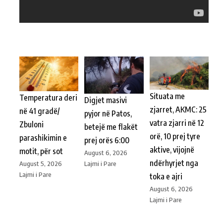
Situata me
Temperatura deri
Digjet masivi
zjarret, AKMC: 25
në 41 gradë/
pyjor në Patos,
vatra zjarri në 12
Zbuloni
betejë me flakët
orë, 10 prej tyre
parashikimin e
prej orës 6:00
aktive, vijojnë
motit, për sot
August 6, 2026
ndërhyrjet nga
Lajmi i Pare
August 5, 2026
Lajmi i Pare
toka e ajri
August 6, 2026
Lajmi i Pare