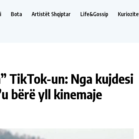
i
Bota
Artistët Shqiptar
Life&Gossip
Kuriozite
n” TikTok-un: Nga kujdesi
’u bërë yll kinemaje