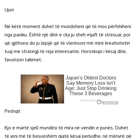
Ujori
Në këtë moment duhet të mundoheni që të mos përfshiheni
nga paniku. Është një ditë e cila ju sheh mjaft të stresuar, por
që gjithsesi do ju lejojë që të vlerësoni më mirë kreativitetin
tuaj me strategji të reja interesante. Horoskopi i kësaj dite,
favorizon takimet.
Peshqit
Kjo e martë sjell mundësi të mira në vendin e punës. Duhet
të jeni më të besueshëm gjatë kësaj periudhe, në mënyrë që