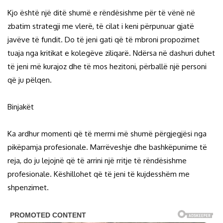
Kjo është një ditë shumë e rëndësishme për të vënë në
zbatim strategji me vlerë, të cilat i keni përpunuar gjatë
javëve të fundit. Do të jeni gati që të mbroni propozimet
tuaja nga kritikat e kolegëve ziliqarë. Ndërsa në dashuri duhet
të jeni më kurajoz dhe të mos hezitoni, përballë një personi
që ju pëlqen.
Binjakët
Ka ardhur momenti që të merrni më shumë përgjegjësi nga
pikëpamja profesionale. Marrëveshje dhe bashkëpunime të
reja, do ju lejojnë që të arrini një rritje të rëndësishme
profesionale. Këshillohet që të jeni të kujdesshëm me
shpenzimet.