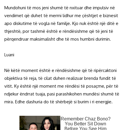
Mundohuni të mos jeni shumë të nxituar dhe impulsiv në
vendimet që duhet të merrni lidhur me çështjet e biznesit
apo diskutime të vogla në familje. Kjo nuk është një ditë e
thjeshtë, por tashmë është e rëndësishme që të jeni të
përqendruar maksimalisht dhe të mos humbni durimin.
Luani
Në këtë moment është e rëndësishme që të ripërcaktoni
objektiva të reja, të cilat duhen realizuar brenda fundit të
vitit. Ky është një moment me rëndësi të posaçme, për të
ndjekur ëndrrat tuaja, pasi parashikohen mundësi shumë të
mira. Edhe dashuria do të shërbejë si burim i ri energjie.