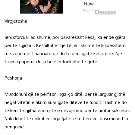
Virgjëresha
Jeni sforcuar aq shumë, por pavarësisht kësaj, ka ende gjëra
për të zgjidhur. Këshillohet që të jeni shumë të kujdesshëm
me veprimet financiare që do të bëni gjatë kësaj dite. Një
takim i papritur do ju bëjë euforik dhe të qetë.
Peshorja
Mundohuni që të përfitoni nga kjo ditë, për të larguar gjithë
negativitetin e akumuluar gjatë ditëve të fundit. Tashmë do
të keni të gjitha energjitë e nevojshme për të arritur suksesin.
Nuk duhet të ndikoheni nga fjalët e të tjerëve, pasi mund t’iu
pengojnë.