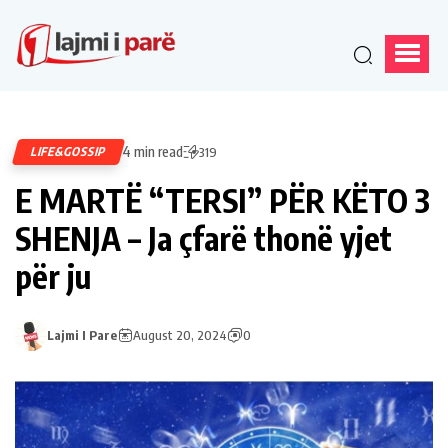
4 min read
LIFE&GOSSIP
319
E MARTË “TERSI” PËR KËTO 3
SHENJA – Ja çfarë thonë yjet
për ju
Lajmi I Pare
August 20, 2024
0