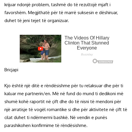
krijuar ndonjë problem, tashmë do të rezultojë mjaft i
favorshëm. Megjithatë për të marrë suksesin e dëshiruar,
duhet të jeni tejet të organizuar.
Bricjapi
Kjo është një ditë e rëndësishme për tu relaksuar dhe për ti
kaluar me partnerin/en. Më në fund do mund ti dedikoni më
shumë kohë raportit në çift dhe do të nisni të mendoni për
një arratisje të vogël romantike si dhe për aktivitete në çift të
cilat duhet ti ndërmerrni bashkë. Në vendin e punës
parashikohen konfirmime të rëndësishme.