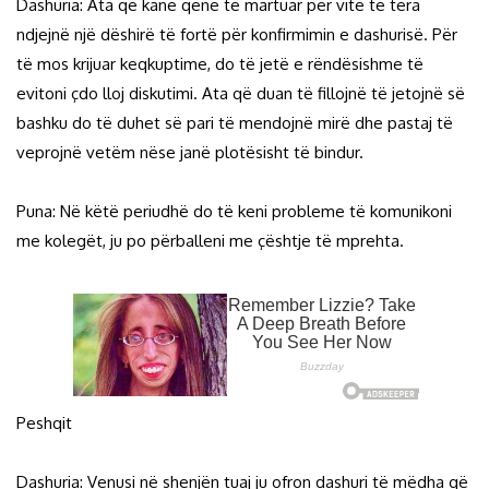
Dashuria: Ata që kanë qenë të martuar për vite të tëra
ndjejnë një dëshirë të fortë për konfirmimin e dashurisë. Për
të mos krijuar keqkuptime, do të jetë e rëndësishme të
evitoni çdo lloj diskutimi. Ata që duan të fillojnë të jetojnë së
bashku do të duhet së pari të mendojnë mirë dhe pastaj të
veprojnë vetëm nëse janë plotësisht të bindur.
Puna: Në këtë periudhë do të keni probleme të komunikoni
me kolegët, ju po përballeni me çështje të mprehta.
Peshqit
Dashuria: Venusi në shenjën tuaj ju ofron dashuri të mëdha që