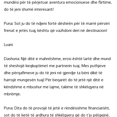
mundësi për të përjetuar aventura emocionuese dhe flirtime,
do të jeni shumë interesant!
Puna: Sot ju do të ndjeni fortë dëshirën për të marrë përsëri
frenat e jetës tuaj, kështu që vazhdoni deri në destinacion!
Luani
Dashuria: Një ditë e mahnitshme, erosi është lartë dhe mund
të sheshojë keqkuptimet me partnerin tuaj. Mes puthjeve
dhe përqafimeve ju do të jeni në gjendje ta bëni dikë të
harrojë mungesën tuaj! Për beqarët do të jetë një ditë e
këndshme e mbushur me lajme, takime të shkëlqyera në
mbrëmje.
Puna: Dita do të provojë të jetë e rëndësishme financiarisht,
sot do të ketë të ardhura të shkëlqyera që do t’ju pëlqejnë.