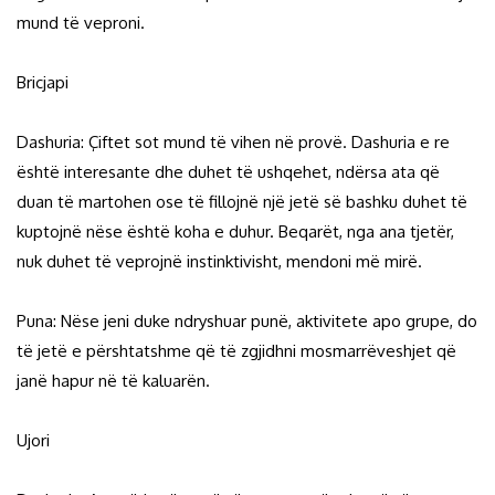
mund të veproni.
Bricjapi
Dashuria: Çiftet sot mund të vihen në provë. Dashuria e re
është interesante dhe duhet të ushqehet, ndërsa ata që
duan të martohen ose të fillojnë një jetë së bashku duhet të
kuptojnë nëse është koha e duhur. Beqarët, nga ana tjetër,
nuk duhet të veprojnë instinktivisht, mendoni më mirë.
Puna: Nëse jeni duke ndryshuar punë, aktivitete apo grupe, do
të jetë e përshtatshme që të zgjidhni mosmarrëveshjet që
janë hapur në të kaluarën.
Ujori