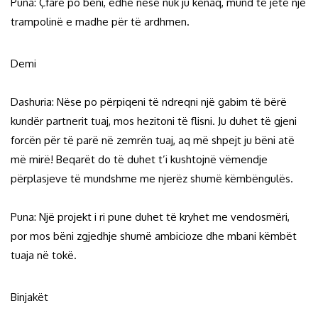
Puna: Çfarë po bëni, edhe nëse nuk ju kënaq, mund të jetë një
trampolinë e madhe për të ardhmen.
Demi
Dashuria: Nëse po përpiqeni të ndreqni një gabim të bërë
kundër partnerit tuaj, mos hezitoni të flisni. Ju duhet të gjeni
forcën për të parë në zemrën tuaj, aq më shpejt ju bëni atë
më mirë! Beqarët do të duhet t’i kushtojnë vëmendje
përplasjeve të mundshme me njerëz shumë këmbëngulës.
Puna: Një projekt i ri pune duhet të kryhet me vendosmëri,
por mos bëni zgjedhje shumë ambicioze dhe mbani këmbët
tuaja në tokë.
Binjakët