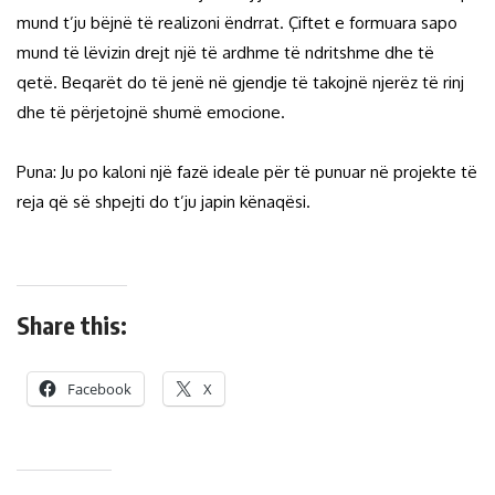
mund t’ju bëjnë të realizoni ëndrrat. Çiftet e formuara sapo
mund të lëvizin drejt një të ardhme të ndritshme dhe të
qetë. Beqarët do të jenë në gjendje të takojnë njerëz të rinj
dhe të përjetojnë shumë emocione.
Puna: Ju po kaloni një fazë ideale për të punuar në projekte të
reja që së shpejti do t’ju japin kënaqësi.
Share this:
Facebook
X