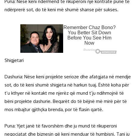
Puna: Nëse keni ndërmend të rikuperoni një kontratë pune të
ndërprerë sot, do të keni më shumë shanse për sukses.
Shigjetari
Dashuria: Nëse keni projekte serioze dhe afatgjata në mendje
sot, do të keni shumë shigjeta në harkun tuaj. Është koha për
t’u kthyer në kontakt me njerëz që mund t’ju ndihmojnë të
bëni projekte dashurie. Beqarët do të bëjnë më mirë për të
mos mbajtur gjithçka brenda, por të flasin qartë.
Puna: Yjet janë të favorshëm dhe ju mund të rikuperoni
negociatat dhe biznesin që keni menduar të humbisni. Tani ju