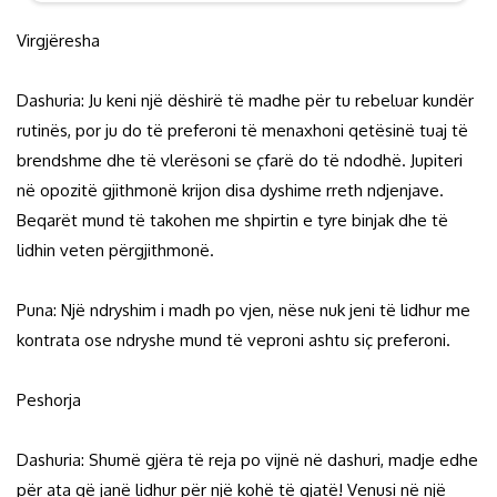
Virgjëresha
Dashuria: Ju keni një dëshirë të madhe për tu rebeluar kundër
rutinës, por ju do të preferoni të menaxhoni qetësinë tuaj të
brendshme dhe të vlerësoni se çfarë do të ndodhë. Jupiteri
në opozitë gjithmonë krijon disa dyshime rreth ndjenjave.
Beqarët mund të takohen me shpirtin e tyre binjak dhe të
lidhin veten përgjithmonë.
Puna: Një ndryshim i madh po vjen, nëse nuk jeni të lidhur me
kontrata ose ndryshe mund të veproni ashtu siç preferoni.
Peshorja
Dashuria: Shumë gjëra të reja po vijnë në dashuri, madje edhe
për ata që janë lidhur për një kohë të gjatë! Venusi në një