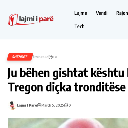
Lajme
Vendi
Rajon
Tech
1 min read
SHËNDET
120
Ju bëhen gishtat kështu k
Tregon diçka tronditëse
Lajmi I Pare
March 5, 2025
0