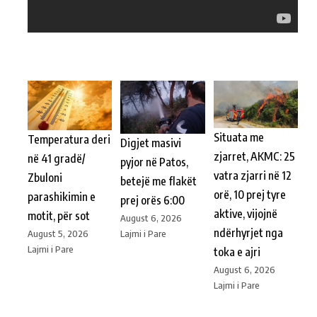
Situata me
Temperatura deri
Digjet masivi
zjarret, AKMC: 25
në 41 gradë/
pyjor në Patos,
vatra zjarri në 12
Zbuloni
betejë me flakët
orë, 10 prej tyre
parashikimin e
prej orës 6:00
aktive, vijojnë
motit, për sot
August 6, 2026
ndërhyrjet nga
Lajmi i Pare
August 5, 2026
Lajmi i Pare
toka e ajri
August 6, 2026
Lajmi i Pare