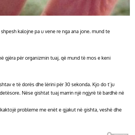
 shpesh kalojne pa u vene re nga ana jone. mund te
ë gjëra për organizmin tuaj, që mund të mos e keni
htav e të dorës dhe lërini për 30 sekonda. Kjo do t’ju
tësore. Nëse gishtat tuaj marrin një ngjyrë të bardhë në
hkaktojë probleme me enët e gjakut në gishta, veshë dhe