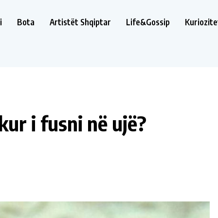
i
Bota
Artistët Shqiptar
Life&Gossip
Kuriozite
ur i fusni në ujë?