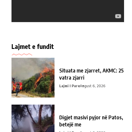
Lajmet e fundit
Situata me zjarret, AKMC: 25
vatra zjarri
Lajmi I Pare
August 6, 2026
Digjet masivi pyjor në Patos,
betejë me