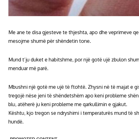
Me ane te disa gjesteve te thjeshta, apo dhe veprimeve qe
mesojme shumë për shëndetin tone.
Mund t’ju duket e habitshme, por një gotë ujë zbulon shum
menduar më parë.
Mbushni një gotë me ujë të ftohtë. Zhysni në të majat e gis
tregojë nëse jeni të shëndetshëm apo keni probleme shënde
blu, atëherë ju keni probleme me qarkullimin e gjakut.
Kështu, kjo tregon se ndryshimi i temperaturës mund të s
hundë.