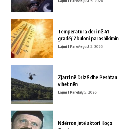
Lajmi I Pare
August 6, 2026
Temperatura deri në 41
gradë/ Zbuloni parashikimin
Lajmi I Pare
August 5, 2026
Zjarri në Drizë dhe Peshtan
vihet nën
Lajmi I Pare
July 5, 2026
Ndërron jetë aktori Koço