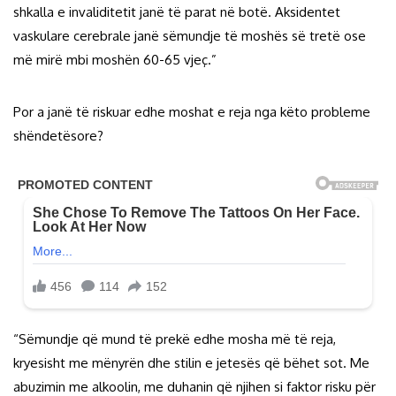
shkalla e invaliditetit janë të parat në botë. Aksidentet
vaskulare cerebrale janë sëmundje të moshës së tretë ose
më mirë mbi moshën 60-65 vjeç.”
Por a janë të riskuar edhe moshat e reja nga këto probleme
shëndetësore?
“Sëmundje që mund të prekë edhe mosha më të reja,
kryesisht me mënyrën dhe stilin e jetesës që bëhet sot. Me
abuzimin me alkoolin, me duhanin që njihen si faktor risku për