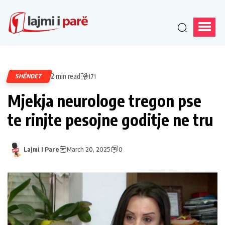
2 min read
SHËNDET
171
Mjekja neurologe tregon pse
te rinjte pesojne goditje ne tru
Lajmi I Pare
March 20, 2025
0