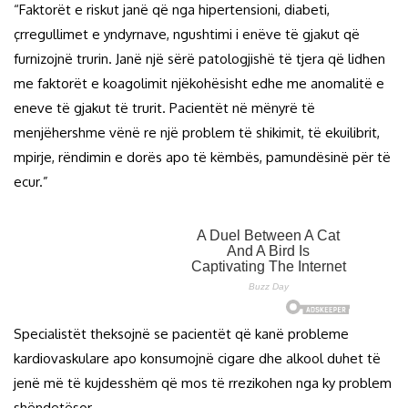
“Faktorët e riskut janë që nga hipertensioni, diabeti,
çrregullimet e yndyrnave, ngushtimi i enëve të gjakut që
furnizojnë trurin. Janë një sërë patologjishë të tjera që lidhen
me faktorët e koagolimit njëkohësisht edhe me anomalitë e
eneve të gjakut të trurit. Pacientët në mënyrë të
menjëhershme vënë re një problem të shikimit, të ekuilibrit,
mpirje, rëndimin e dorës apo të këmbës, pamundësinë për të
ecur.”
Specialistët theksojnë se pacientët që kanë probleme
kardiovaskulare apo konsumojnë cigare dhe alkool duhet të
jenë më të kujdesshëm që mos të rrezikohen nga ky problem
shëndetësor.