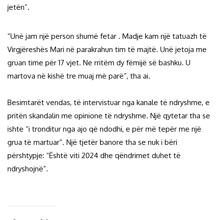
jetën”.
“Unë jam një person shumë fetar . Madje kam një tatuazh të
Virgjëreshës Mari në parakrahun tim të majtë. Unë jetoja me
gruan time për 17 vjet. Ne rritëm dy fëmijë së bashku. U
martova në kishë tre muaj më parë”, tha ai.
Besimtarët vendas, të intervistuar nga kanale të ndryshme, e
pritën skandalin me opinione të ndryshme. Një qytetar tha se
ishte “i tronditur nga ajo që ndodhi, e për më tepër me një
grua të martuar”. Një tjetër banore tha se nuk i bëri
përshtypje: “Është viti 2024 dhe qëndrimet duhet të
ndryshojnë”.