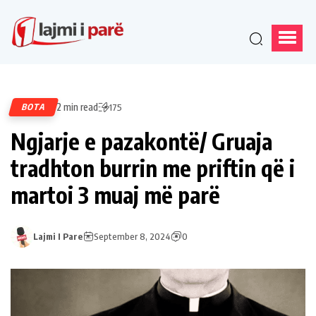
2 min read
BOTA
175
Ngjarje e pazakontë/ Gruaja
tradhton burrin me priftin që i
martoi 3 muaj më parë
Lajmi I Pare
September 8, 2024
0