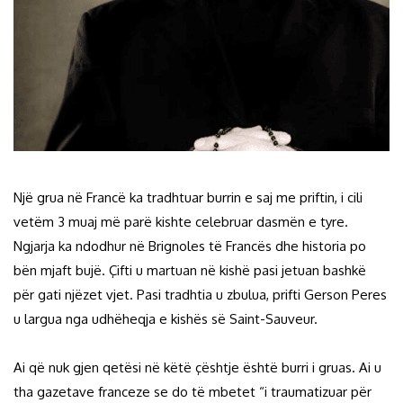
Një grua në Francë ka tradhtuar burrin e saj me priftin, i cili
vetëm 3 muaj më parë kishte celebruar dasmën e tyre.
Ngjarja ka ndodhur në Brignoles të Francës dhe historia po
bën mjaft bujë. Çifti u martuan në kishë pasi jetuan bashkë
për gati njëzet vjet. Pasi tradhtia u zbulua, prifti Gerson Peres
u largua nga udhëheqja e kishës së Saint-Sauveur.
Ai që nuk gjen qetësi në këtë çështje është burri i gruas. Ai u
tha gazetave franceze se do të mbetet “i traumatizuar për