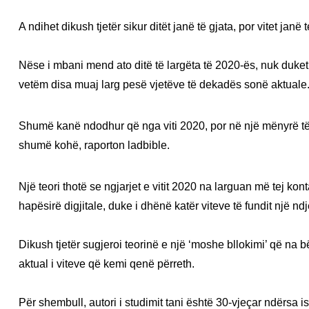
A ndihet dikush tjetër sikur ditët janë të gjata, por vitet janë 
Nëse i mbani mend ato ditë të largëta të 2020-ës, nuk duket 
vetëm disa muaj larg pesë vjetëve të dekadës sonë aktuale
Shumë kanë ndodhur që nga viti 2020, por në një mënyrë të
shumë kohë, raporton ladbible.
Një teori thotë se ngjarjet e vitit 2020 na larguan më tej 
hapësirë digjitale, duke i dhënë katër viteve të fundit një nd
Dikush tjetër sugjeroi teorinë e një ‘moshe bllokimi’ që na
aktual i viteve që kemi qenë përreth.
Për shembull, autori i studimit tani është 30-vjeçar ndërsa is