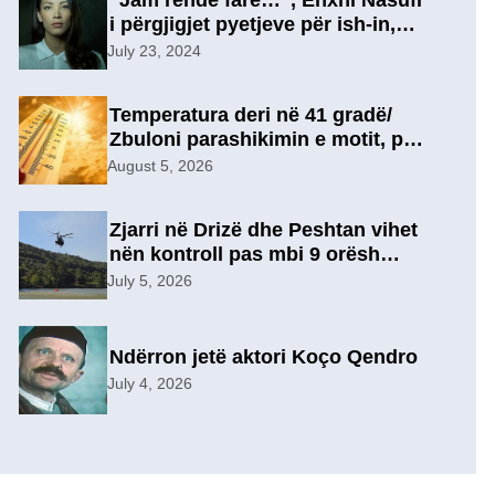
“Jam rëndë fare…”, Enxhi Nasufi
i përgjigjet pyetjeve për ish-in,
pas përfundimit të marrëdhënies
July 23, 2024
7-vjeçare në një lidhje të re?
Temperatura deri në 41 gradë/
Zbuloni parashikimin e motit, për
sot
August 5, 2026
Zjarri në Drizë dhe Peshtan vihet
nën kontroll pas mbi 9 orësh
operacion, u evakuuan
July 5, 2026
përkohësisht 7 familje
Ndërron jetë aktori Koço Qendro
July 4, 2026