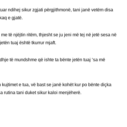
uar ndihej sikur zgjati përgjithmonë, tani janë vetëm disa
kaq e gjatë.
të njëjtin ritëm, thjesht se ju jeni më tej në jetë sesa në
jetën tuaj është tkurrur mjaft.
idhje të mundshme që ishte ta bënte jetën tuaj ‘sa më
 kujtimet e tua, vë bast se janë kohët kur po bënte diçka
a rutina tani duket sikur kaloi menjëherë.