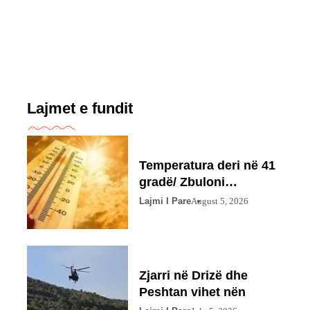
Lajmet e fundit
Temperatura deri në 41
gradë/ Zbuloni
parashikimin
Lajmi I Pare
August 5, 2026
Zjarri në Drizë dhe
Peshtan vihet nën