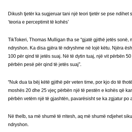
Dikush tjetër ka sugjeruar tani një teori tjetër se pse ndihe
‘teoria e perceptimit të kohës’
TikTokeri, Thomas Mulligan tha se “gjatë gjithë jetës sonë, 
ndryshon. Ka disa gjëra të ndryshme në lojë këtu. Njëra ësh
100 për qind të jetës suaj. Në të dytin tuaj, një vit përbën 5
përbën pesë për qind të jetës suaj”.
“Nuk dua ta bëj këtë gjithë për veten time, por kjo do të th
moshës 20 dhe 25 vjeç përbën një të pestën e kohës që kam
përbën vetëm një të gjashtën, pavarësisht se ka zgjatur po a
Në thelb, sa më shumë të rritesh, aq më shumë ndjehet siku
ndryshon.