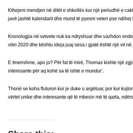
Kthejeni mendjen në ditët e shkollës kur një periudhë e cakt
javë jashtë kalendarit dhe mund të pyesni veten pse ndihej 
Kronologjia në vetvete nuk ka ndryshuar dhe vazhdon ende me 
vitin 2020 dhe kështu ideja juaj sesa i gjatë është një vit në 
E tmerrshme, apo jo? Për fat të mirë, Thomas kishte një zgj
interesante për aq kohë sa të ishte e mundur’.
Thonë se koha fluturon kur je duke u argëtuar, por kur kujton
vërtet unike dhe interesante që të mbesin më të qarta, ndërs