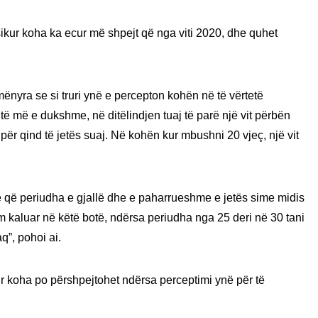
t sikur koha ka ecur më shpejt që nga viti 2020, dhe quhet
mënyra se si truri ynë e percepton kohën në të vërtetë
të më e dukshme, në ditëlindjen tuaj të parë një vit përbën
0 për qind të jetës suaj. Në kohën kur mbushni 20 vjeç, një vit
otë që periudha e gjallë dhe e paharrueshme e jetës sime midis
 kaluar në këtë botë, ndërsa periudha nga 25 deri në 30 tani
q”, pohoi ai.
r koha po përshpejtohet ndërsa perceptimi ynë për të