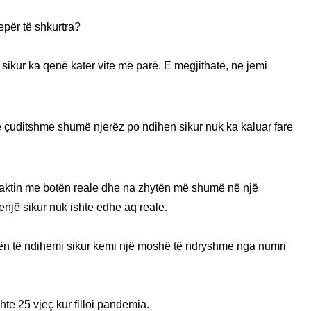
tepër të shkurtra?
sikur ka qenë katër vite më parë. E megjithatë, ne jemi
.
 çuditshme shumë njerëz po ndihen sikur nuk ka kaluar fare
kontaktin me botën reale dhe na zhytën më shumë në një
jenjë sikur nuk ishte edhe aq reale.
 bën të ndihemi sikur kemi një moshë të ndryshme nga numri
hte 25 vjeç kur filloi pandemia.