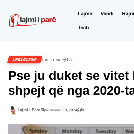
Lajme
Vendi
Rajo
Tech
3 min read
169
LIFE&GOSSIP
Pse ju duket se vite
shpejt që nga 2020-t
Lajmi I Pare
September 19, 2024
0