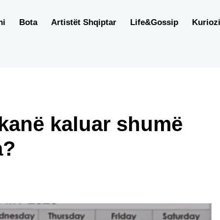
ni
Bota
Artistët Shqiptar
Life&Gossip
Kuriozi
t kanë kaluar shumë
a?