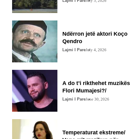
Lajmi I Pare
July 5, 2026
Ndërron jetë aktori Koço
Qendro
Lajmi I Pare
July 4, 2026
A do t’i rikthehet muzikës
Flori Mumajesi?/
Lajmi I Pare
June 30, 2026
Temperaturat ekstreme/