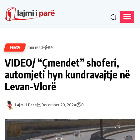
1 min read
VENDI
89
VIDEO/ “Çmendet” shoferi,
automjeti hyn kundravajtje në
Levan-Vlorë
Lajmi I Pare
December 20, 2024
0