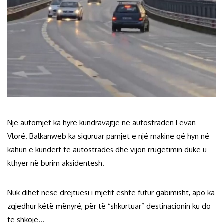
Një automjet ka hyrë kundravajtje në autostradën Levan-
Vlorë. Balkanweb ka siguruar pamjet e një makine që hyn në
kahun e kundërt të autostradës dhe vijon rrugëtimin duke u
kthyer në burim aksidentesh.
Nuk dihet nëse drejtuesi i mjetit është futur gabimisht, apo ka
zgjedhur këtë mënyrë, për të “shkurtuar” destinacionin ku do
të shkojë…