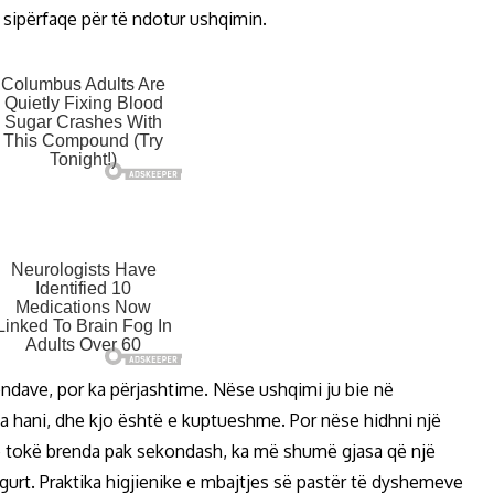
 sipërfaqe për të ndotur ushqimin.
ndave, por ka përjashtime. Nëse ushqimi ju bie në
 ta hani, dhe kjo është e kuptueshme. Por nëse hidhni një
në tokë brenda pak sekondash, ka më shumë gjasa që një
igurt. Praktika higjienike e mbajtjes së pastër të dyshemeve