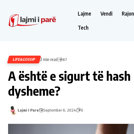
Lajme
Vendi
Rajon
Tech
2 min read
LIFE&GOSSIP
87
A është e sigurt të hash
dysheme?
Lajmi I Pare
September 6, 2024
0