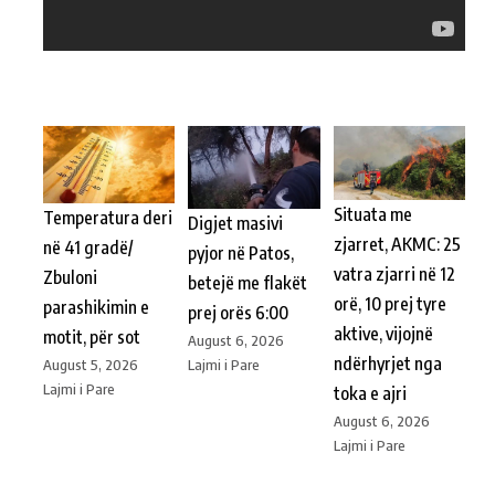
Situata me
Temperatura deri
Digjet masivi
zjarret, AKMC: 25
në 41 gradë/
pyjor në Patos,
vatra zjarri në 12
Zbuloni
betejë me flakët
orë, 10 prej tyre
parashikimin e
prej orës 6:00
aktive, vijojnë
motit, për sot
August 6, 2026
ndërhyrjet nga
Lajmi i Pare
August 5, 2026
Lajmi i Pare
toka e ajri
August 6, 2026
Lajmi i Pare