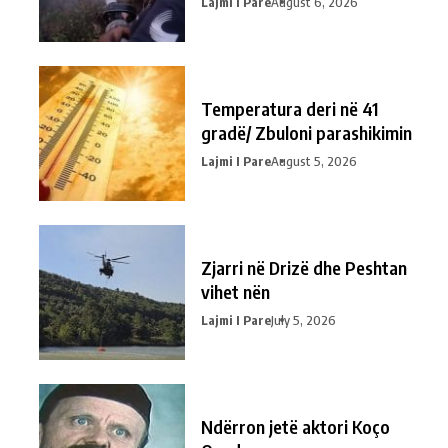
Lajmi I Pare
August 6, 2026
Temperatura deri në 41
gradë/ Zbuloni parashikimin
Lajmi I Pare
August 5, 2026
Zjarri në Drizë dhe Peshtan
vihet nën
Lajmi I Pare
July 5, 2026
Ndërron jetë aktori Koço