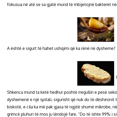
fokusua në atë se sa gjatë mund të mbijetojnë bakteret në
A është e sigurt të hahet ushqimi që ka rënë në dysheme?
Shkenca mund ta ketë hedhur poshtë rregullin e pesë seko
dyshemenë e një spitali, sigurisht që nuk do të dëshironit
biskotë, e cila ka më pak gjasa të ngjitë shumë mikrobe, 
grimcë pluhuri të mos ju lëndojë fare. “Do të ishte 99% i s