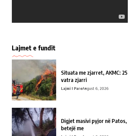
Lajmet e fundit
Situata me zjarret, AKMC: 25
vatra zjarri
Lajmi I Pare
August 6, 2026
Digjet masivi pyjor në Patos,
betejë me