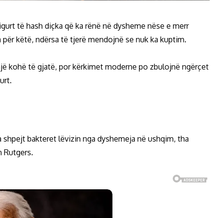
igurt të hash diçka që ka rënë në dysheme nëse e merr
për këtë, ndërsa të tjerë mendojnë se nuk ka kuptim.
një kohë të gjatë, por kërkimet moderne po zbulojnë ngërçet
urt.
sa shpejt bakteret lëvizin nga dyshemeja në ushqim, tha
n Rutgers.