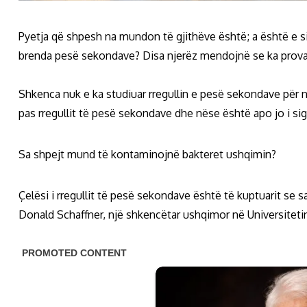
Pyetja që shpesh na mundon të gjithëve është; a është e s
brenda pesë sekondave? Disa njerëz mendojnë se ka prova 
Shkenca nuk e ka studiuar rregullin e pesë sekondave për 
pas rregullit të pesë sekondave dhe nëse është apo jo i sig
Sa shpejt mund të kontaminojnë bakteret ushqimin?
Çelësi i rregullit të pesë sekondave është të kuptuarit se 
Donald Schaffner, një shkencëtar ushqimor në Universiteti