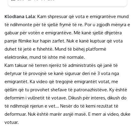
Klodiana Lala:
Kam shpresuar që vota e emigrantëve mund
të ndihmonte për të sjellë frymë të re. Por u zgjodh mënyra e
gabuar për votën e emigrantëve. Më kanë sjellë dhjetëra
pamje filmike kur hapin zarfet. Nuk e kanë kuptuar që vota
duhet të jetë e fshehtë. Mund të bëhej platformë
elektronike, mund të ishte më normale.
Kam takuar në terren njerëz të administratës që janë të
detyruar të provojnë se kanë siguruar deri në 3 vota nga
emigrantët. Ka video që tregojnë emigrantët votat, me
qëllim që tu provohet shefave të patronazhistëve. Ky është
deformim i vullnetit të votave. Dikush për interes, dikush do
të ndihmojë njeriun e vet… Nesër do të kemi rezultat të
deformuar. Nuk është marër asnjë masë. E merr ai video, duke
votuar.