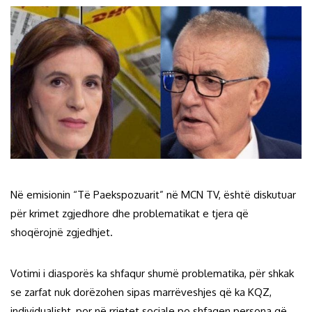
Në emisionin “Të Paekspozuarit” në MCN TV, është diskutuar
për krimet zgjedhore dhe problematikat e tjera që
shoqërojnë zgjedhjet.
Votimi i diasporës ka shfaqur shumë problematika, për shkak
se zarfat nuk dorëzohen sipas marrëveshjes që ka KQZ,
individualisht, por në rrjetet sociale po shfaqen persona që