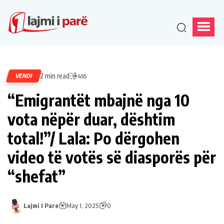
2 min read
VENDI
416
“Emigrantët mbajnë nga 10
vota nëpër duar, dështim
total!”/ Lala: Po dërgohen
video të votës së diasporës për
“shefat”
Lajmi I Pare
May 1, 2025
0