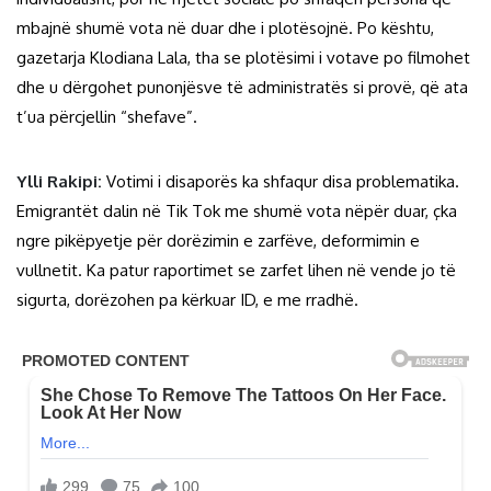
mbajnë shumë vota në duar dhe i plotësojnë. Po kështu,
gazetarja Klodiana Lala, tha se plotësimi i votave po filmohet
dhe u dërgohet punonjësve të administratës si provë, që ata
t’ua përcjellin “shefave”.
Ylli Rakipi:
Votimi i disaporës ka shfaqur disa problematika.
Emigrantët dalin në Tik Tok me shumë vota nëpër duar, çka
ngre pikëpyetje për dorëzimin e zarfëve, deformimin e
vullnetit. Ka patur raportimet se zarfet lihen në vende jo të
sigurta, dorëzohen pa kërkuar ID, e me rradhë.