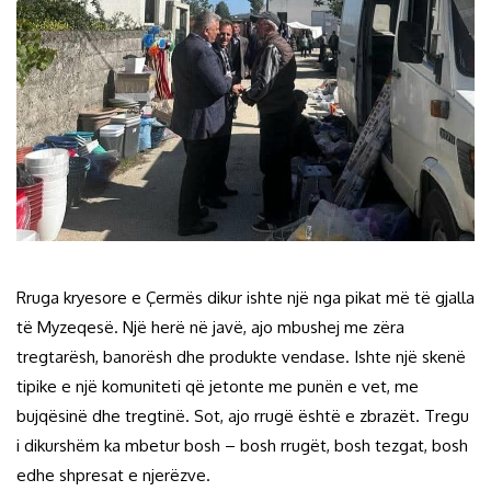
Rruga kryesore e Çermës dikur ishte një nga pikat më të gjalla
të Myzeqesë. Një herë në javë, ajo mbushej me zëra
tregtarësh, banorësh dhe produkte vendase. Ishte një skenë
tipike e një komuniteti që jetonte me punën e vet, me
bujqësinë dhe tregtinë. Sot, ajo rrugë është e zbrazët. Tregu
i dikurshëm ka mbetur bosh – bosh rrugët, bosh tezgat, bosh
edhe shpresat e njerëzve.