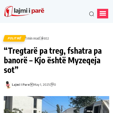
1 min read
POLITIKË
302
“Tregtarë pa treg, fshatra pa
banorë – Kjo është Myzeqeja
sot”
Lajmi I Pare
May 1, 2025
0