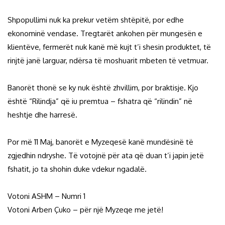
Shpopullimi nuk ka prekur vetëm shtëpitë, por edhe
ekonominë vendase. Tregtarët ankohen për mungesën e
klientëve, fermerët nuk kanë më kujt t’i shesin produktet, të
rinjtë janë larguar, ndërsa të moshuarit mbeten të vetmuar.
Banorët thonë se ky nuk është zhvillim, por braktisje. Kjo
është “Rilindja” që iu premtua – fshatra që “rilindin” në
heshtje dhe harresë.
Por më 11 Maj, banorët e Myzeqesë kanë mundësinë të
zgjedhin ndryshe. Të votojnë për ata që duan t’i japin jetë
fshatit, jo ta shohin duke vdekur ngadalë.
Votoni ASHM – Numri 1
Votoni Arben Çuko – për një Myzeqe me jetë!