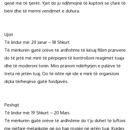
qenë me të tjerët. Yjet do ju ndihmojnë të kuptoni se çfarë të
bëni dhe të merrni vendimet e duhura.
Ujori
Të lindur më: 20 Janar – 18 Shkurt
Të mërkurën gjatë orëve të ardhshme të kësaj fillim pranvere
do të jetë më mirë të përpiqeni të kontrolloni reagimet tuaja
dhe të moderoni tonin. Mos pranoni ndërhyrjen e palëve të
treta në jetën tuaj. Do të ishte një ide e mirë të organizoni
diçka tërheqëse gjatë fundjavës.
Peshqit
Të lindur më: 19 Shkurt – 20 Mars
Të mërkurën gjatë orëve të ardhshme do t’ju duhet të luftoni
me njëfarë melankolie që po hap rrugën në jetën tuaj. Kujdes