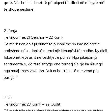
qetë. Në dashuri duhet të përpiqeni të silleni në mënyrë më
të shoqërueshme.
Gaforrja
Të lindur më: 21 Qershor – 22 Korrik
Të mërkurën do t’ju duhet të punoni më shumë në orët e
ardhshme nëse doni të merrni një kënaqësi të madhe. Ky qiell
fokusohet kryesisht në çështjet e punës. Nga pikëpamja
sentimentale, kjo fazë shtytje dhe tërheqjeje që ka nisur që
nga muaji mars vazhdon. Nuk duhet të ketë më vend për
pasiguri.
Luani
Të lindur më: 23 Korrik – 22 Gusht
Të mërkurën yje të rëndësishëm sidomos për ata që duhet