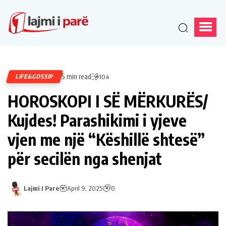
5 min read
LIFE&GOSSIP
104
HOROSKOPI I SË MËRKURËS/
Kujdes! Parashikimi i yjeve
vjen me një “Këshillë shtesë”
për secilën nga shenjat
Lajmi I Pare
April 9, 2025
0