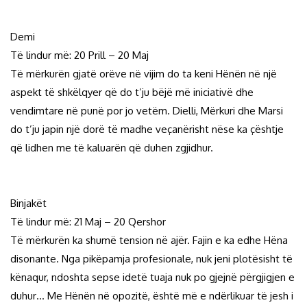
Demi
Të lindur më: 20 Prill – 20 Maj
Të mërkurën gjatë orëve në vijim do ta keni Hënën në një
aspekt të shkëlqyer që do t’ju bëjë më iniciativë dhe
vendimtare në punë por jo vetëm. Dielli, Mërkuri dhe Marsi
do t’ju japin një dorë të madhe veçanërisht nëse ka çështje
që lidhen me të kaluarën që duhen zgjidhur.
Binjakët
Të lindur më: 21 Maj – 20 Qershor
Të mërkurën ka shumë tension në ajër. Fajin e ka edhe Hëna
disonante. Nga pikëpamja profesionale, nuk jeni plotësisht të
kënaqur, ndoshta sepse idetë tuaja nuk po gjejnë përgjigjen e
duhur… Me Hënën në opozitë, është më e ndërlikuar të jesh i