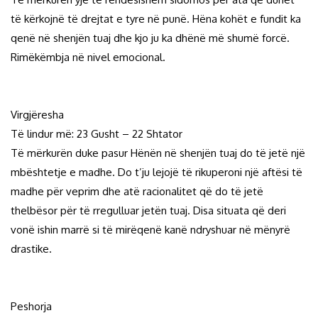
të kërkojnë të drejtat e tyre në punë. Hëna kohët e fundit ka
qenë në shenjën tuaj dhe kjo ju ka dhënë më shumë forcë.
Rimëkëmbja në nivel emocional.
Virgjëresha
Të lindur më: 23 Gusht – 22 Shtator
Të mërkurën duke pasur Hënën në shenjën tuaj do të jetë një
mbështetje e madhe. Do t’ju lejojë të rikuperoni një aftësi të
madhe për veprim dhe atë racionalitet që do të jetë
thelbësor për të rregulluar jetën tuaj. Disa situata që deri
vonë ishin marrë si të mirëqenë kanë ndryshuar në mënyrë
drastike.
Peshorja