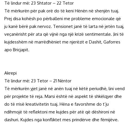
Të lindur më: 23 Shtator – 22 Tetor
Të mërkurën për pak orë do të keni Hënën në shenjën tuaj.
Prej disa kohësh po përballeni me probleme emocionale që
ju kanë bërë pak nervoz. Tensionet janë të larta në jetën tuaj,
veçanërisht për ata që vijnë nga një krizë sentimentale. Jini të
kujdesshëm në marrëdhëniet me njerëzit e Dashit, Gaforres
apo Bricjapit.
Akrepi
Të lindur më: 23 Tetor – 21 Nëntor
Të mërkurën yjet janë në anën tuaj në këtë periudhë, lini vend
për projekte të reja. Marsi është në aspekt të shkëlqyer dhe
do të rrisë kreativitetin tuaj. Hëna e favorshme do t’ju
ndihmojë të reflektoni me kujdes për atë që dëshironi në
dashuri. Kujdes nga konfliktet mes prindërve dhe fëmijëve.