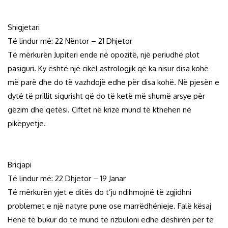
Shigjetari
Të lindur më: 22 Nëntor – 21 Dhjetor
Të mërkurën Jupiteri ende në opozitë, një periudhë plot
pasiguri. Ky është një cikël astrologjik që ka nisur disa kohë
më parë dhe do të vazhdojë edhe për disa kohë. Në pjesën e
dytë të prillit sigurisht që do të ketë më shumë arsye për
gëzim dhe qetësi. Çiftet në krizë mund të kthehen në
pikëpyetje.
Bricjapi
Të lindur më: 22 Dhjetor – 19 Janar
Të mërkurën yjet e ditës do t’ju ndihmojnë të zgjidhni
problemet e një natyre pune ose marrëdhënieje. Falë kësaj
Hënë të bukur do të mund të rizbuloni edhe dëshirën për të