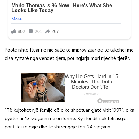
Poole ishte ftuar në një sallë të improvizuar që të takohej me
disa zyrtarë nga vendet tjera, por ngjarja mori rrjedhë tjetër.
“Të kujtohet një fëmijë që e ke shpëtuar gjatë vitit 1997”, e ka
pyetur ai 43-vjeçarin me uniformë. Ky i fundit nuk foli asgjë,
por filloi të qajë dhe të shtrëngojë fort 24-vjeçarin.