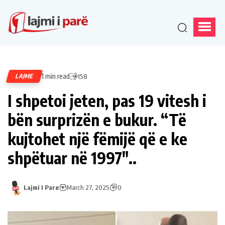
1 min read
LAJME
158
I shpetoi jeten, pas 19 vitesh i
bën surprizën e bukur. “Të
kujtohet një fëmijë që e ke
shpëtuar në 1997″..
Lajmi I Pare
March 27, 2025
0