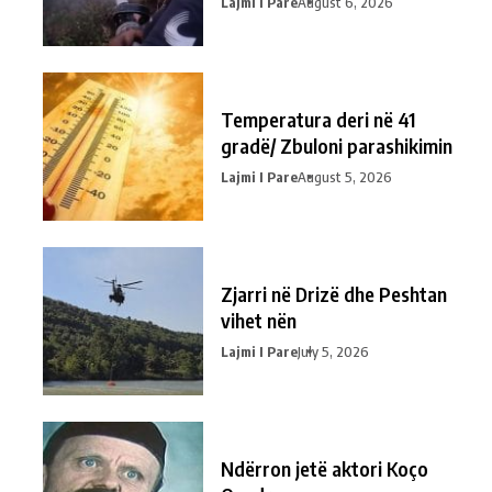
Lajmi I Pare
August 6, 2026
Temperatura deri në 41
gradë/ Zbuloni parashikimin
Lajmi I Pare
August 5, 2026
Zjarri në Drizë dhe Peshtan
vihet nën
Lajmi I Pare
July 5, 2026
Ndërron jetë aktori Koço