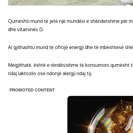
Qumështi mund të jetë një mundësi e shëndetshme për mëng
dhe vitaminës D.
Ai gjithashtu mund të ofrojë energji dhe të mbështesë sh
Megjithatë, është e rëndësishme të konsumoni qumësht të
ndaj laktozës ose ndonjë alergji ndaj tij.