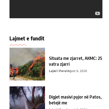
Lajmet e fundit
Situata me zjarret, AKMC: 25
vatra zjarri
Lajmi I Pare
August 6, 2026
Digjet masivi pyjor në Patos,
betejë me