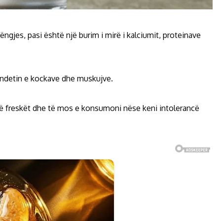
jes, pasi është një burim i mirë i kalciumit, proteinave
ëndetin e kockave dhe muskujve.
 freskët dhe të mos e konsumoni nëse keni intolerancë