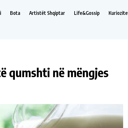
i
Bota
Artistët Shqiptar
Life&Gossip
Kuriozite
të qumshti në mëngjes