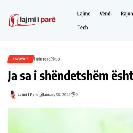
Lajme
Vendi
Rajon
Tech
1 min read
SHËNDET
99
Ja sa i shëndetshëm ësh
Lajmi I Pare
January 30, 2025
0