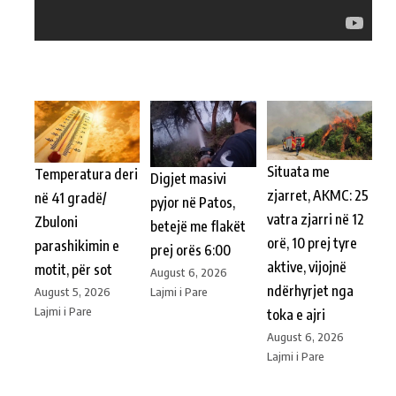
Situata me
Temperatura deri
Digjet masivi
zjarret, AKMC: 25
në 41 gradë/
pyjor në Patos,
vatra zjarri në 12
Zbuloni
betejë me flakët
orë, 10 prej tyre
parashikimin e
prej orës 6:00
aktive, vijojnë
motit, për sot
August 6, 2026
ndërhyrjet nga
Lajmi i Pare
August 5, 2026
Lajmi i Pare
toka e ajri
August 6, 2026
Lajmi i Pare