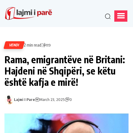
2 min read
VENDI
119
Rama, emigrantëve në Britani:
Hajdeni në Shqipëri, se këtu
është kafja e mirë!
Lajmi I Pare
March 23, 2025
0