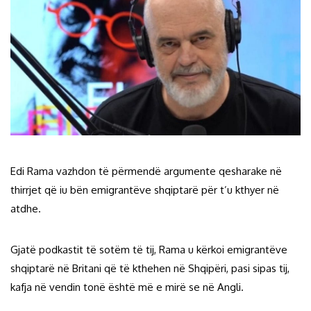
Edi Rama vazhdon të përmendë argumente qesharake në
thirrjet që iu bën emigrantëve shqiptarë për t’u kthyer në
atdhe.
Gjatë podkastit të sotëm të tij, Rama u kërkoi emigrantëve
shqiptarë në Britani që të kthehen në Shqipëri, pasi sipas tij,
kafja në vendin tonë është më e mirë se në Angli.