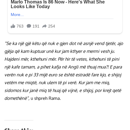
“Se ka një gjë këtu që nuk e gjen dot në asnjë vend tjetër, ajo
gjëja që kam kuptuar unë kur jam kthyer e merrni vesh ju.
Hajdeni mër, kthehuni mër. Për hir të vetes, kthehuni të pini
një kafe tamam, a pihet kafja në Angli më thuaj mua?! E para
verën nuk e pi 33 mijë euro se është estradë fare kjo, e shijoj
vetëm me miqtë, nuk ulem të pi verë. Kur jam me miq,
sidomos kur janë miq të huaj që vijnë, e shijoj, por krejt qetë
domethënë”,
u shpreh Rama.