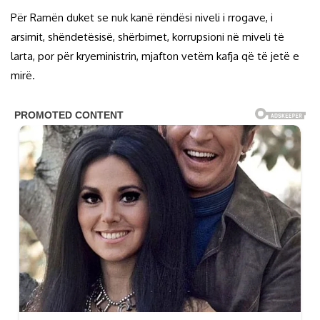
Për Ramën duket se nuk kanë rëndësi niveli i rrogave, i
arsimit, shëndetësisë, shërbimet, korrupsioni në miveli të
larta, por për kryeministrin, mjafton vetëm kafja që të jetë e
mirë.