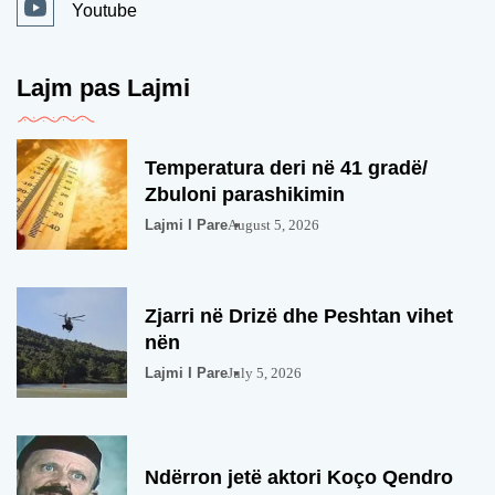
Youtube
Lajm pas Lajmi
Temperatura deri në 41 gradë/
Zbuloni parashikimin
Lajmi I Pare
August 5, 2026
Zjarri në Drizë dhe Peshtan vihet
nën
Lajmi I Pare
July 5, 2026
Ndërron jetë aktori Koço Qendro