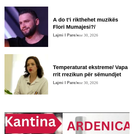
A do t’i rikthehet muzikës
Flori Mumajesi?/
Lajmi I Pare
June 30, 2026
Temperaturat ekstreme/ Vapa
rrit rrezikun për sëmundjet
Lajmi I Pare
June 30, 2026