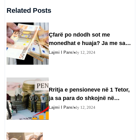
Related Posts
Çfarë po ndodh sot me
monedhat e huaja? Ja me sa
po blihen dhe shiten dollari dhe
Lajmi I Pare
July 12, 2024
euro
Rritja e pensioneve në 1 Tetor,
ja sa para do shkojnë në
xhepat e pensionistëve
Lajmi I Pare
July 12, 2024