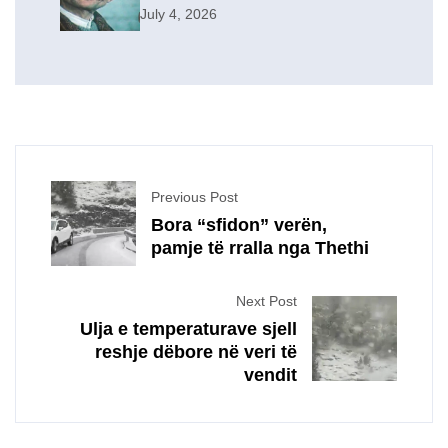
July 4, 2026
Previous Post
Bora “sfidon” verën,
pamje të rralla nga Thethi
Next Post
Ulja e temperaturave sjell
reshje dëbore në veri të
vendit