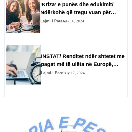
‘Kriza’ e punës dhe edukimit/
Ndërkohë që tregu vuan për
punonjës, si po e shpenzojnë të
Lajmi I Pare
July 16, 2024
rinjtë shqiptarë kohën e tyre
INSTAT/ Renditet ndër shtetet me
pagat më të ulëta në Europë,
Shqipëria kryeson në një tjetër
Lajmi I Pare
July 17, 2024
tregues, orët e punës