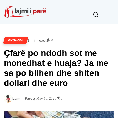
1 min read
60
EKONOMI
Çfarë po ndodh sot me
monedhat e huaja? Ja me
sa po blihen dhe shiten
dollari dhe euro
Lajmi I Pare
May 16, 2025
0