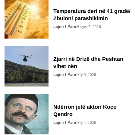
Temperatura deri në 41 gradë/
Zbuloni parashikimin
Lajmi I Pare
August 5, 2026
Zjarri në Drizë dhe Peshtan
vihet nën
Lajmi I Pare
July 5, 2026
Ndërron jetë aktori Koço
Qendro
Lajmi I Pare
July 4, 2026