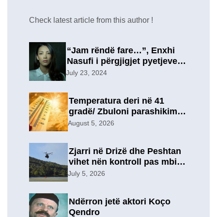
Check latest article from this author !
“Jam rëndë fare…”, Enxhi
Nasufi i përgjigjet pyetjeve
për ish-in, pas përfundimit të
July 23, 2024
marrëdhënies 7-vjeçare në
një lidhje të re?
Temperatura deri në 41
gradë/ Zbuloni parashikimin
e motit, për sot
August 5, 2026
Zjarri në Drizë dhe Peshtan
vihet nën kontroll pas mbi 9
orësh operacion, u
July 5, 2026
evakuuan përkohësisht 7
familje
Ndërron jetë aktori Koço
Qendro