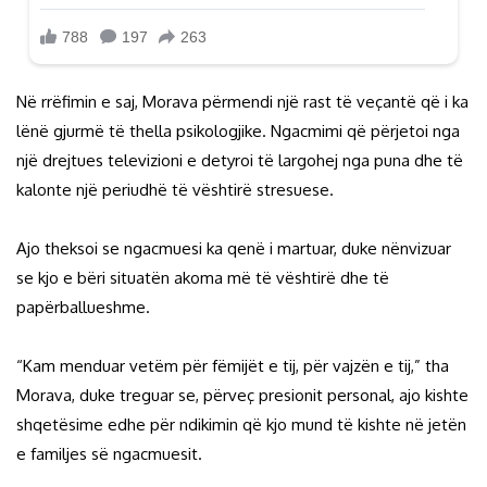
Në rrëfimin e saj, Morava përmendi një rast të veçantë që i ka
lënë gjurmë të thella psikologjike. Ngacmimi që përjetoi nga
një drejtues televizioni e detyroi të largohej nga puna dhe të
kalonte një periudhë të vështirë stresuese.
Ajo theksoi se ngacmuesi ka qenë i martuar, duke nënvizuar
se kjo e bëri situatën akoma më të vështirë dhe të
papërballueshme.
“Kam menduar vetëm për fëmijët e tij, për vajzën e tij,” tha
Morava, duke treguar se, përveç presionit personal, ajo kishte
shqetësime edhe për ndikimin që kjo mund të kishte në jetën
e familjes së ngacmuesit.