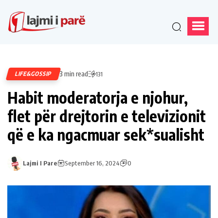
3 min read
LIFE&GOSSIP
131
Habit moderatorja e njohur,
flet për drejtorin e televizionit
që e ka ngacmuar sek*sualisht
Lajmi I Pare
September 16, 2024
0