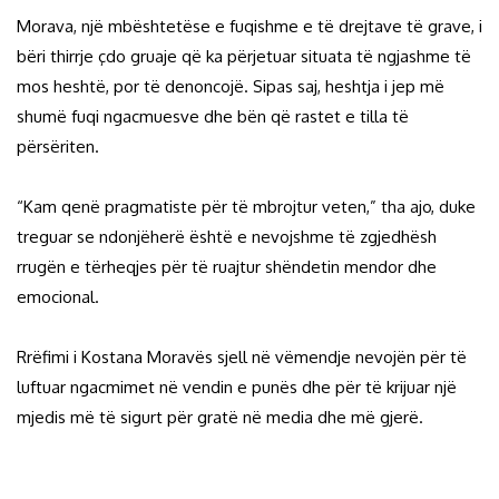
Morava, një mbështetëse e fuqishme e të drejtave të grave, i
bëri thirrje çdo gruaje që ka përjetuar situata të ngjashme të
mos heshtë, por të denoncojë. Sipas saj, heshtja i jep më
shumë fuqi ngacmuesve dhe bën që rastet e tilla të
përsëriten.
“Kam qenë pragmatiste për të mbrojtur veten,” tha ajo, duke
treguar se ndonjëherë është e nevojshme të zgjedhësh
rrugën e tërheqjes për të ruajtur shëndetin mendor dhe
emocional.
Rrëfimi i Kostana Moravës sjell në vëmendje nevojën për të
luftuar ngacmimet në vendin e punës dhe për të krijuar një
mjedis më të sigurt për gratë në media dhe më gjerë.