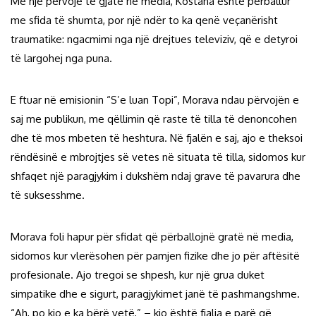
Me një përvojë të gjatë në media, Kostana është përballur
me sfida të shumta, por një ndër to ka qenë veçanërisht
traumatike: ngacmimi nga një drejtues televiziv, që e detyroi
të largohej nga puna.
E ftuar në emisionin “S’e luan Topi”, Morava ndau përvojën e
saj me publikun, me qëllimin që raste të tilla të denoncohen
dhe të mos mbeten të heshtura. Në fjalën e saj, ajo e theksoi
rëndësinë e mbrojtjes së vetes në situata të tilla, sidomos kur
shfaqet një paragjykim i dukshëm ndaj grave të pavarura dhe
të suksesshme.
Morava foli hapur për sfidat që përballojnë gratë në media,
sidomos kur vlerësohen për pamjen fizike dhe jo për aftësitë
profesionale. Ajo tregoi se shpesh, kur një grua duket
simpatike dhe e sigurt, paragjykimet janë të pashmangshme.
“Ah, po kjo e ka bërë vetë,” – kjo është fjalia e parë që