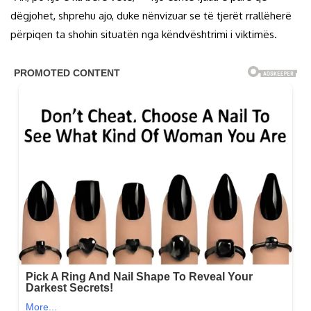
dëgjohet, shprehu ajo, duke nënvizuar se të tjerët rrallëherë
përpiqen ta shohin situatën nga këndvështrimi i viktimës.