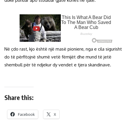
duke punuar apo studiuar gjatë kohës në fjalë.
Në çdo rast, kjo është një masë pioniere, nga e cila sigurisht
do të përfitojnë shumë vetë fëmijët dhe mund të jetë
shembull për të ndjekur dy vendet e tjera skandinave.
Share this:
Facebook
X