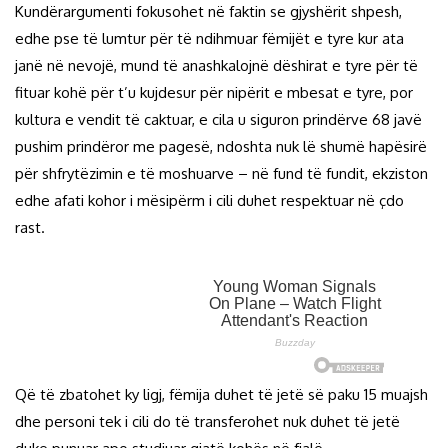
Kundërargumenti fokusohet në faktin se gjyshërit shpesh,
edhe pse të lumtur për të ndihmuar fëmijët e tyre kur ata
janë në nevojë, mund të anashkalojnë dëshirat e tyre për të
fituar kohë për t’u kujdesur për nipërit e mbesat e tyre, por
kultura e vendit të caktuar, e cila u siguron prindërve 68 javë
pushim prindëror me pagesë, ndoshta nuk lë shumë hapësirë ​​
për shfrytëzimin e të moshuarve – në fund të fundit, ekziston
edhe afati kohor i mësipërm i cili duhet respektuar në çdo
rast.
Që të zbatohet ky ligj, fëmija duhet të jetë së paku 15 muajsh
dhe personi tek i cili do të transferohet nuk duhet të jetë