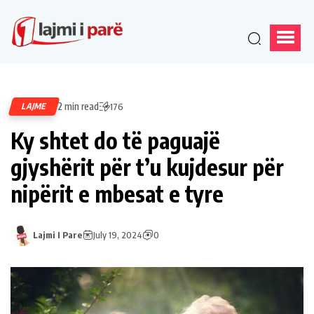
2 min read
LAJME
176
Ky shtet do të paguajë
gjyshërit për t’u kujdesur për
nipërit e mbesat e tyre
Lajmi I Pare
July 19, 2024
0