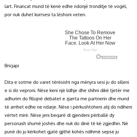
lart. Financat mund të kenë edhe ndonjë tronditje të vogël,
por nuk duhet kurrsesi ta lëshoni veten.
Bricjapi
Dita e sotme do varet tërësisht nga mënyra sesi ju do silleni
e si do veproni. Nëse keni një lidhje dhe shihni dikë tjetër me
adhurim do fillojnë debatet e zjarrta me partnerin dhe mund
të arrihet edhe ne ndarje. Nëse i përkushtoheni atij do ndiheni
vërtet mirë. Nëse jeni beqarë di gjendeni përballë dy
personash shumë joshës dhe nuk do dinë të kë zgjedhin. Në
punë do ju kërkohet gjatë gjithë kohës ndihmë sepse ju