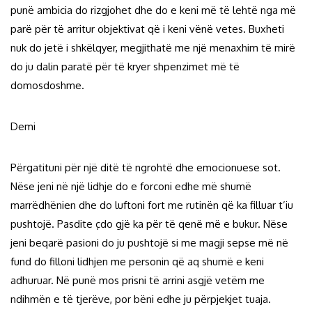
punë ambicia do rizgjohet dhe do e keni më të lehtë nga më
parë për të arritur objektivat që i keni vënë vetes. Buxheti
nuk do jetë i shkëlqyer, megjithatë me një menaxhim të mirë
do ju dalin paratë për të kryer shpenzimet më të
domosdoshme.
Demi
Përgatituni për një ditë të ngrohtë dhe emocionuese sot.
Nëse jeni në një lidhje do e forconi edhe më shumë
marrëdhënien dhe do luftoni fort me rutinën që ka filluar t’iu
pushtojë. Pasdite çdo gjë ka për të qenë më e bukur. Nëse
jeni beqarë pasioni do ju pushtojë si me magji sepse më në
fund do filloni lidhjen me personin që aq shumë e keni
adhuruar. Në punë mos prisni të arrini asgjë vetëm me
ndihmën e të tjerëve, por bëni edhe ju përpjekjet tuaja.