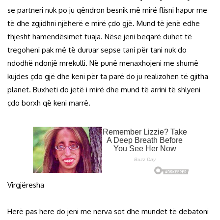
se partneri nuk po ju qëndron besnik më mirë flisni hapur me
të dhe zgjidhni njëherë e mirë çdo gjë. Mund të jenë edhe
thjesht hamendësimet tuaja. Nëse jeni beqarë duhet të
tregoheni pak më të duruar sepse tani për tani nuk do
ndodhë ndonjë mrekulli. Në punë menaxhojeni me shumë
kujdes çdo gjë dhe keni për ta parë do ju realizohen të gjitha
planet. Buxheti do jetë i mirë dhe mund të arrini të shlyeni
çdo borxh që keni marrë.
Virgjëresha
Herë pas here do jeni me nerva sot dhe mundet të debatoni