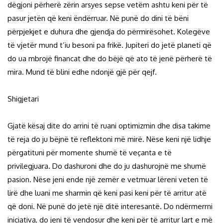
dëgjoni përherë zërin arsyes sepse vetëm ashtu keni për të
pasur jetën që keni ëndërruar. Në punë do dini të bëni
përpjekjet e duhura dhe gjendja do përmirësohet. Kolegëve
të vjetër mund t’iu besoni pa frikë. Jupiteri do jetë planeti që
do ua mbrojë financat dhe do bëjë që ato të jenë përherë të
mira. Mund të blini edhe ndonjë gjë për qejf.
Shigjetari
Gjatë kësaj dite do arrini të ruani optimizmin dhe disa takime
të reja do ju bëjnë të reflektoni më mirë. Nëse keni një lidhje
përgatituni për momente shumë të veçanta e të
privilegjuara. Do dashuroni dhe do ju dashurojnë me shumë
pasion. Nëse jeni ende një zemër e vetmuar lëreni veten të
lirë dhe luani me sharmin që keni pasi keni për të arritur atë
që doni. Në punë do jetë një ditë interesantë. Do ndërmerrni
iniciativa, do jeni të vendosur dhe keni për të arritur lart e më