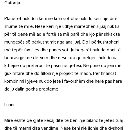
Gaforrja
Planetët nuk do i keni në krah sot dhe nuk do keni një ditë
shumë të mirë. Nëse keni një lidhje marrëdhënia juaj nuk ka
për të qenë më aq e fortë sa më parë dhe kjo për shkak të
mungesës së përkushtimit nga ana juaj. Do i përkushtoheni
më tepër familjes dhe punës sot. Ju beqarët nuk do doni të
bëni asgjë me detyrim dhe nëse ata që pëlqeni nuk do ua
kthejnë do preferoni të prisni në qetësi. Në punë do jeni më
guximtarë dhe do filloni një projekt të madh. Për financat
kombinimi i yjeve nuk do jetë i favorshëm dhe herë pas here
do ju dalin goxha probleme.
Luani
Mirë është që gjatë kësaj dite të bëni një bilanc të jetës tuaj
dhe të merrni disa vendime. Nëse keni një lidhje dhe dyshoni