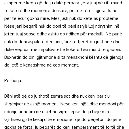
ashpër me këdo që do ju dalë përpara. Jeta juaj në çift mund
të ketë edhe momente delikate, por në tërësi gjërat kanë
për të ecur goxha mirë. Mes jush nuk do ketë as probleme.
Nëse jeni beqarë nuk do doni të bëni asnjë lloj ndryshimi në
jetën tuaj sepse edhe ashtu do ndihen për mrekulli. Në punë
nuk do doni aspak të dëgjoni çfarë të tjerët do ju thonë dhe
duke vepruar me impulsivitet e kokëfortësi mund të gaboni.
Buxhetin do dini gjithmonë si ta menaxhoni kështu që gjendja
do jetë e kënaqshme në çdo moment.
Peshorja
Bëni atë që do ju thotë zemra sot dhe nuk keni për t’u
zhgënjyer në asnjë moment. Nëse keni një lidhje mendoni për
ndonjë udhëtim në ditët në vijim sepse do ju bëjë mirë.
Gjithsesi gjatë kësaj dite emocionet që do përjetoni do jenë
goxha të forta. Ju beqarët do keni temperament të fortë dhe