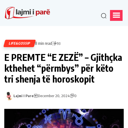
8 min read
LIFE&GOSSIP
93
E PREMTE “E ZEZË” – Gjithçka
kthehet “përmbys” për këto
tri shenja të horoskopit
Lajmi I Pare
December 20, 2024
0