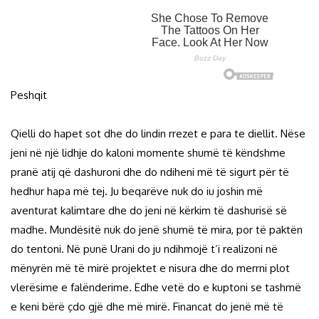
Peshqit
Qielli do hapet sot dhe do lindin rrezet e para te diellit. Nëse
jeni në një lidhje do kaloni momente shumë të këndshme
pranë atij që dashuroni dhe do ndiheni më të sigurt për të
hedhur hapa më tej. Ju beqarëve nuk do iu joshin më
aventurat kalimtare dhe do jeni në kërkim të dashurisë së
madhe. Mundësitë nuk do jenë shumë të mira, por të paktën
do tentoni. Në punë Urani do ju ndihmojë t’i realizoni në
mënyrën më të mirë projektet e nisura dhe do merrni plot
vlerësime e falënderime. Edhe vetë do e kuptoni se tashmë
e keni bërë çdo gjë dhe më mirë. Financat do jenë më të