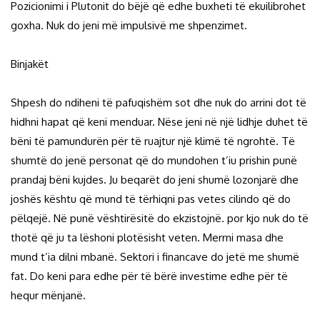
Pozicionimi i Plutonit do bëjë që edhe buxheti të ekuilibrohet
goxha. Nuk do jeni më impulsivë me shpenzimet.
Binjakët
Shpesh do ndiheni të pafuqishëm sot dhe nuk do arrini dot të
hidhni hapat që keni menduar. Nëse jeni në një lidhje duhet të
bëni të pamundurën për të ruajtur një klimë të ngrohtë. Të
shumtë do jenë personat që do mundohen t’iu prishin punë
prandaj bëni kujdes. Ju beqarët do jeni shumë lozonjarë dhe
joshës kështu që mund të tërhiqni pas vetes cilindo që do
pëlqejë. Në punë vështirësitë do ekzistojnë. por kjo nuk do të
thotë që ju ta lëshoni plotësisht veten. Merrni masa dhe
mund t’ia dilni mbanë. Sektori i financave do jetë me shumë
fat. Do keni para edhe për të bërë investime edhe për të
hequr mënjanë.