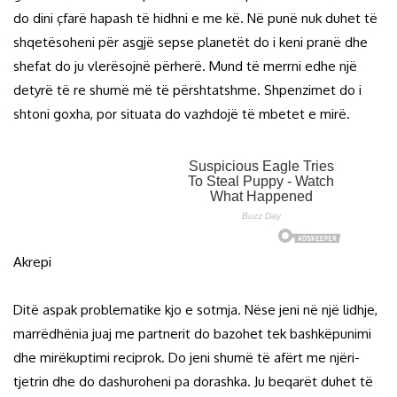
do dini çfarë hapash të hidhni e me kë. Në punë nuk duhet të
shqetësoheni për asgjë sepse planetët do i keni pranë dhe
shefat do ju vlerësojnë përherë. Mund të merrni edhe një
detyrë të re shumë më të përshtatshme. Shpenzimet do i
shtoni goxha, por situata do vazhdojë të mbetet e mirë.
Akrepi
Ditë aspak problematike kjo e sotmja. Nëse jeni në një lidhje,
marrëdhënia juaj me partnerit do bazohet tek bashkëpunimi
dhe mirëkuptimi reciprok. Do jeni shumë të afërt me njëri-
tjetrin dhe do dashuroheni pa dorashka. Ju beqarët duhet të