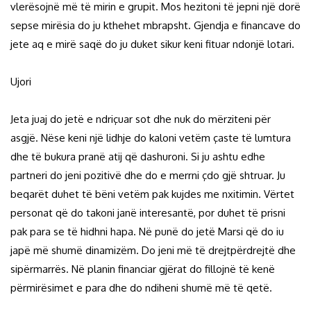
vlerësojnë më të mirin e grupit. Mos hezitoni të jepni një dorë
sepse mirësia do ju kthehet mbrapsht. Gjendja e financave do
jete aq e mirë saqë do ju duket sikur keni fituar ndonjë lotari.
Ujori
Jeta juaj do jetë e ndriçuar sot dhe nuk do mërziteni për
asgjë. Nëse keni një lidhje do kaloni vetëm çaste të lumtura
dhe të bukura pranë atij që dashuroni. Si ju ashtu edhe
partneri do jeni pozitivë dhe do e merrni çdo gjë shtruar. Ju
beqarët duhet të bëni vetëm pak kujdes me nxitimin. Vërtet
personat që do takoni janë interesantë, por duhet të prisni
pak para se të hidhni hapa. Në punë do jetë Marsi që do iu
japë më shumë dinamizëm. Do jeni më të drejtpërdrejtë dhe
sipërmarrës. Në planin financiar gjërat do fillojnë të kenë
përmirësimet e para dhe do ndiheni shumë më të qetë.