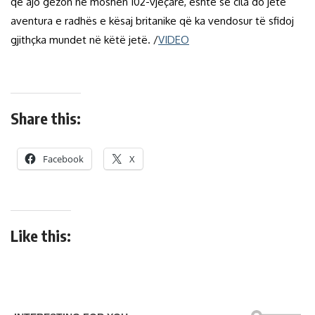
që ajo gëzon në moshën 102-vjeçare, është se cila do jetë
aventura e radhës e kësaj britanike që ka vendosur të sfidoj
gjithçka mundet në këtë jetë. /
VIDEO
Share this:
Facebook
X
Like this: