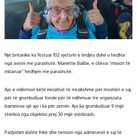
Një britanike ka festuar 102 vjetorin e lindjes duke u hedhur
nga avioni me parashutë. Manette Baillie, e cilësoi “mision të
mbaruar” hedhjen me parashutë.
Ajo e ndërmori këtë iniciativë të rrezikshme për moshën e saj
për të grumbulluar fonde për të ndihmuar tre organizata
bamirësie që ajo i ka për zemër. Ajo ka grumbulluar 9 mijë
stërlina nga objektivi prej 30 mijë stërlinash.
Padyshim kishte frikë dhe tension nga admiruesit e saj të