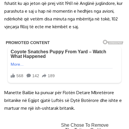
fshatit ku ajo jeton që prej vitit 1961 në Anglinë juglindore, kur
parashuta e saj u hap në momentin e hedhjes nga avioni,
ndërkohë që vetëm disa minuta nga mbërritja në tokë, 102
vjeçarja filloj të ecte me këmbët e saj.
Manette Baillie ka punuar për Flotën Detare Mbretërore
britanike në Egjipt gjatë Luftës së Dytë Botërore dhe ishte e
martuar me një ish-ushtarak britanik.