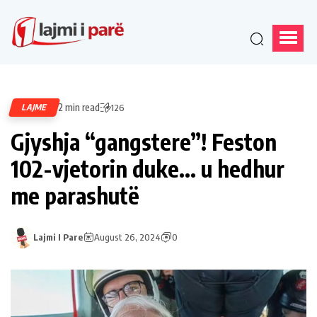
2 min read
LAJME
126
Gjyshja “gangstere”! Feston
102-vjetorin duke… u hedhur
me parashutë
Lajmi I Pare
August 26, 2024
0