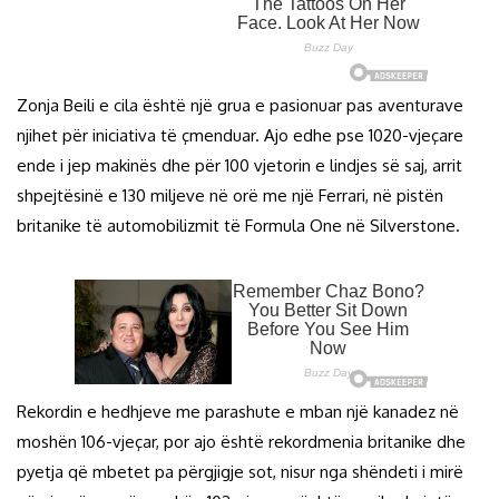
Zonja Beili e cila është një grua e pasionuar pas aventurave
njihet për iniciativa të çmenduar. Ajo edhe pse 1020-vjeçare
ende i jep makinës dhe për 100 vjetorin e lindjes së saj, arrit
shpejtësinë e 130 miljeve në orë me një Ferrari, në pistën
britanike të automobilizmit të Formula One në Silverstone.
Rekordin e hedhjeve me parashute e mban një kanadez në
moshën 106-vjeçar, por ajo është rekordmenia britanike dhe
pyetja që mbetet pa përgjigje sot, nisur nga shëndeti i mirë