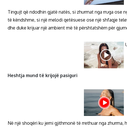
Tingujt që ndodhin gjatë natës, si zhurmat nga rruga ose 
të këndshme, si një melodi qetësuese ose një shfaqje tel
dhe duke krijuar një ambient më të përshtatshëm për gjum
Heshtja mund të krijojë pasiguri
Në një shoqëri ku jemi gjithmonë të rrethuar nga zhurma,