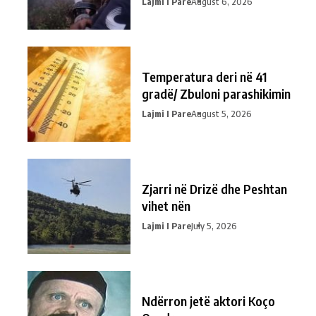
Lajmi I Pare
August 6, 2026
Temperatura deri në 41
gradë/ Zbuloni parashikimin
Lajmi I Pare
August 5, 2026
Zjarri në Drizë dhe Peshtan
vihet nën
Lajmi I Pare
July 5, 2026
Ndërron jetë aktori Koço