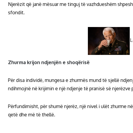
Njerëzit që janë mësuar me tinguj të vazhdueshëm shpesh n
sfondit.
Zhurma krijon ndjenjën e shoqërisë
Për disa individë, mungesa e zhurmës mund të sjellë ndje
ndihmojnë në krijimin e një ndjenje të pranisë së njerëzve
Përfundimisht, për shumë njerëz, një nivel i ulët zhurme në
qetë dhe më të thellë.