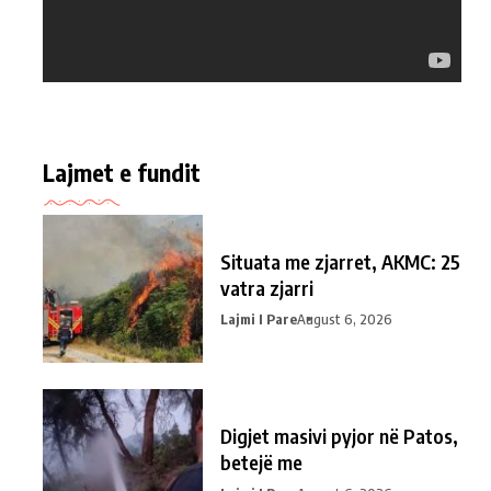
Lajmet e fundit
Situata me zjarret, AKMC: 25
vatra zjarri
Lajmi I Pare
August 6, 2026
Digjet masivi pyjor në Patos,
betejë me