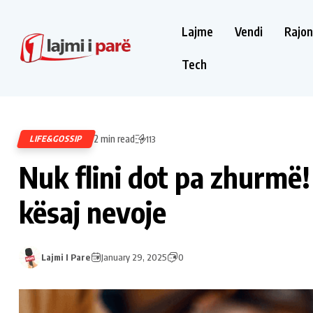
Lajme
Vendi
Rajon
Tech
2 min read
LIFE&GOSSIP
113
Nuk flini dot pa zhurmë!
kësaj nevoje
Lajmi I Pare
January 29, 2025
0