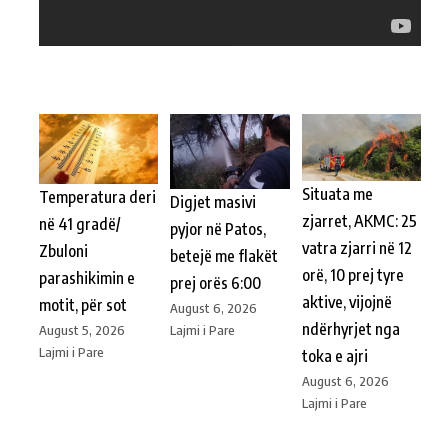
Situata me
Temperatura deri
Digjet masivi
zjarret, AKMC: 25
në 41 gradë/
pyjor në Patos,
vatra zjarri në 12
Zbuloni
betejë me flakët
orë, 10 prej tyre
parashikimin e
prej orës 6:00
aktive, vijojnë
motit, për sot
August 6, 2026
ndërhyrjet nga
Lajmi i Pare
August 5, 2026
Lajmi i Pare
toka e ajri
August 6, 2026
Lajmi i Pare