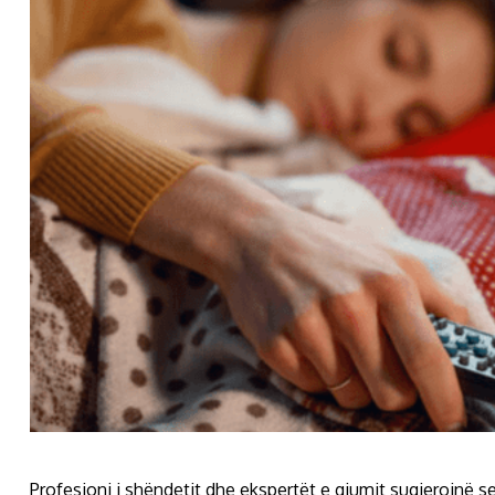
Profesioni i shëndetit dhe ekspertët e gjumit sugjerojnë 