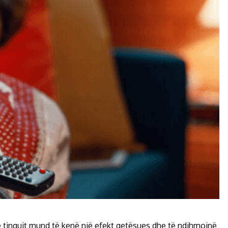
se tingujt mund të kenë një efekt qetësues dhe të ndihmojnë