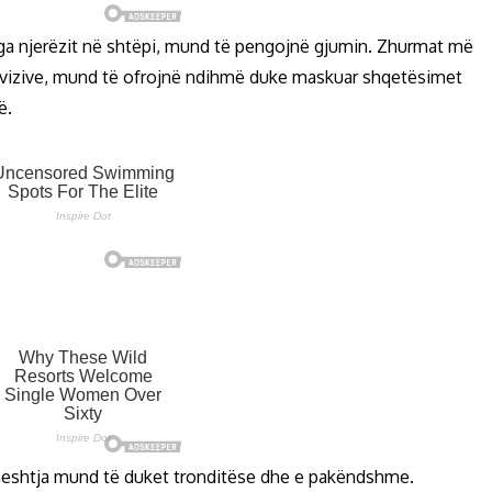
nga njerëzit në shtëpi, mund të pengojnë gjumin. Zhurmat më
evizive, mund të ofrojnë ndihmë duke maskuar shqetësimet
ë.
 heshtja mund të duket tronditëse dhe e pakëndshme.