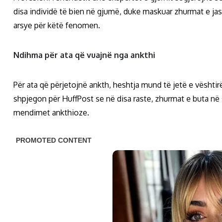
disa individë të bien në gjumë, duke maskuar zhurmat e jas
arsye për këtë fenomen.
Ndihma për ata që vuajnë nga ankthi
Për ata që përjetojnë ankth, heshtja mund të jetë e vështirë 
shpjegon për HuffPost se në disa raste, zhurmat e buta në
mendimet ankthioze.