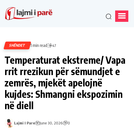
1 min read
SHËNDET
47
Temperaturat ekstreme/ Vapa
rrit rrezikun për sëmundjet e
zemrës, mjekët apelojnë
kujdes: Shmangni ekspozimin
në diell
Lajmi I Pare
June 30, 2026
0