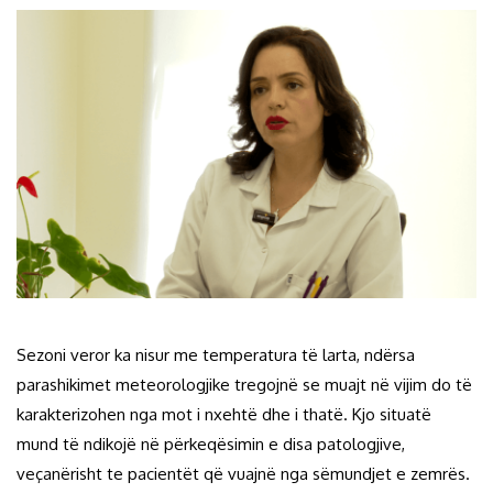
Sezoni veror ka nisur me temperatura të larta, ndërsa
parashikimet meteorologjike tregojnë se muajt në vijim do të
karakterizohen nga mot i nxehtë dhe i thatë. Kjo situatë
mund të ndikojë në përkeqësimin e disa patologjive,
veçanërisht te pacientët që vuajnë nga sëmundjet e zemrës.